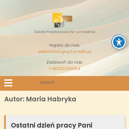
Skip
to
content
Szkoła Podstawowa Nr 1 w Imielinie
Napisz do nas:
sekretariat@sp1.imielin.pl
Zadzwoń do nas:
+48322256054
Search
Open
Menu
for:
Autor:
Maria Habryka
Ostatni dzień pracy Pani