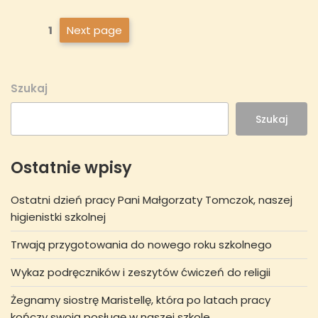
Stronicowanie
Next page
Page
1
wpisów
Szukaj
Szukaj
Ostatnie wpisy
Ostatni dzień pracy Pani Małgorzaty Tomczok, naszej
higienistki szkolnej
Trwają przygotowania do nowego roku szkolnego
Wykaz podręczników i zeszytów ćwiczeń do religii
Żegnamy siostrę Maristellę, która po latach pracy
kończy swoją posługę w naszej szkole