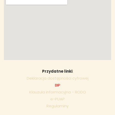
Przydatne linki
:
Deklaracja dostępności cyfrowej
BIP
Klauzula informacyjna - RODO
e-PUAP
Regulaminy