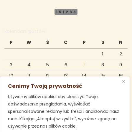
151238
Kalendarz postów
P
W
Ś
C
P
S
N
1
2
3
4
5
6
7
8
9
10
11
12
13
14
15
16
Cenimy Twoją prywatność
17
18
19
20
21
22
23
Używamy plików cookie, aby ulepszyć Twoje
24
25
26
27
28
29
30
doświadczenie przeglądania, wyświetlać
31
spersonalizowane reklamy lub treści i analizować nasz
ruch. Klikając „Akceptuj wszystko”, wyrażasz zgodę na
sierpień 2026
używanie przez nas plików cookie.
« lip