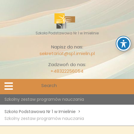
Skip
to
content
Szkoła Podstawowa Nr 1 w Imielinie
Napisz do nas:
sekretariat@sp1.imielin.pl
Zadzwoń do nas:
+48322256054
Search
Open
Menu
for:
Szkolny zestaw programów nauczania
Szkoła Podstawowa Nr 1 w Imielinie
>
Szkolny zestaw programów nauczania