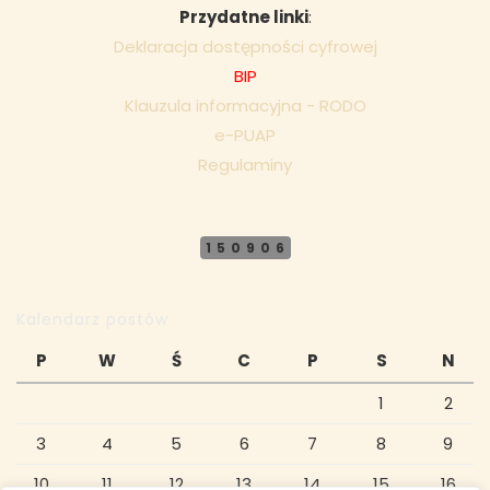
Przydatne linki
:
Deklaracja dostępności cyfrowej
BIP
Klauzula informacyjna - RODO
e-PUAP
Regulaminy
150906
Kalendarz postów
P
W
Ś
C
P
S
N
1
2
3
4
5
6
7
8
9
10
11
12
13
14
15
16