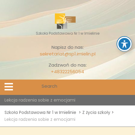
Skip
to
content
Szkoła Podstawowa Nr 1 w Imielinie
Napisz do nas:
sekretariat@sp1.imielin.pl
Zadzwoń do nas:
+48322256054
Search
Open
Menu
for:
Lekcja radzenia sobie z emocjami
Szkoła Podstawowa Nr 1 w Imielinie
>
Z życia szkoły
>
Lekcja radzenia sobie z emocjami