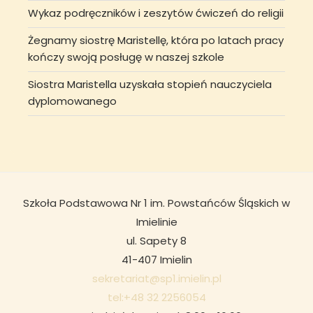
Wykaz podręczników i zeszytów ćwiczeń do religii
Żegnamy siostrę Maristellę, która po latach pracy
kończy swoją posługę w naszej szkole
Siostra Maristella uzyskała stopień nauczyciela
dyplomowanego
Szkoła Podstawowa Nr 1 im. Powstańców Śląskich w
Imielinie
ul. Sapety 8
41-407 Imielin
sekretariat@sp1.imielin.pl
tel:+48 32 2256054