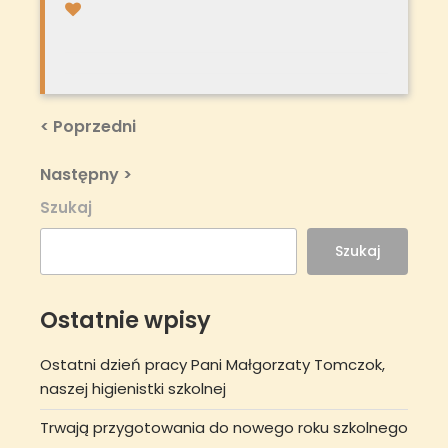
Nawigacja
Previous
< Poprzedni
Post
wpisu
Next
Następny >
Post
Szukaj
Szukaj
Ostatnie wpisy
Ostatni dzień pracy Pani Małgorzaty Tomczok,
naszej higienistki szkolnej
Trwają przygotowania do nowego roku szkolnego