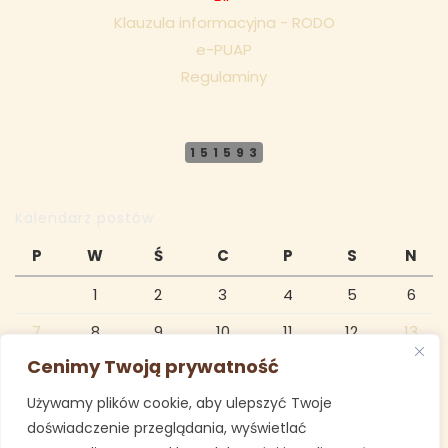
Klauzula informacyjna - RODO
e-PUAP
Regulaminy
151593
Kalendarz postów
P
W
Ś
C
P
S
N
1
2
3
4
5
6
7
8
9
10
11
12
13
Cenimy Twoją prywatność
14
15
16
17
18
19
20
Używamy plików cookie, aby ulepszyć Twoje
21
22
23
24
25
26
27
doświadczenie przeglądania, wyświetlać
28
29
30
31