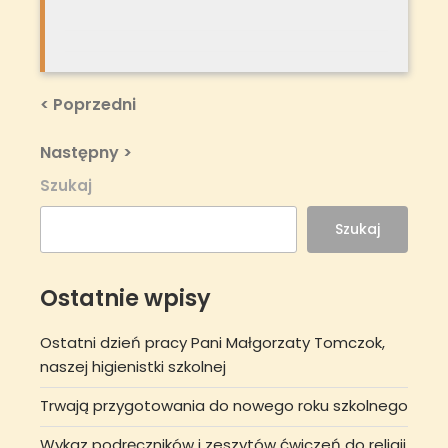
Nawigacja
Previous
< Poprzedni
Post
wpisu
Next
Następny >
Post
Szukaj
Szukaj
Ostatnie wpisy
Ostatni dzień pracy Pani Małgorzaty Tomczok,
naszej higienistki szkolnej
Trwają przygotowania do nowego roku szkolnego
Wykaz podręczników i zeszytów ćwiczeń do religii