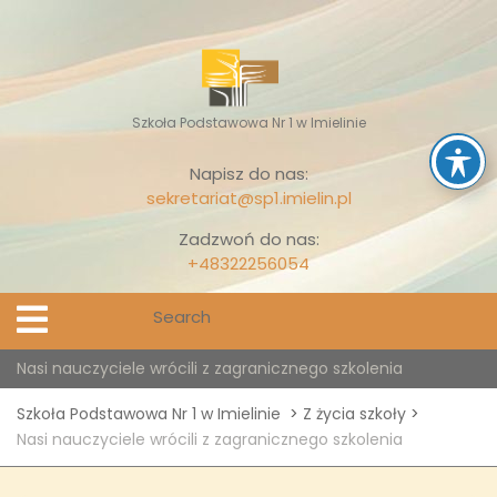
Skip
to
content
Szkoła Podstawowa Nr 1 w Imielinie
Napisz do nas:
sekretariat@sp1.imielin.pl
Zadzwoń do nas:
+48322256054
Search
Open
Menu
for:
Nasi nauczyciele wrócili z zagranicznego szkolenia
Szkoła Podstawowa Nr 1 w Imielinie
>
Z życia szkoły
>
Nasi nauczyciele wrócili z zagranicznego szkolenia