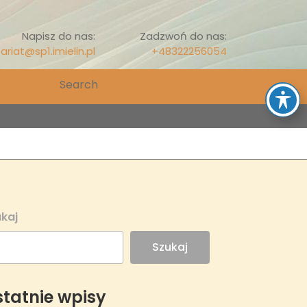
Napisz do nas:
Zadzwoń do nas:
ariat@sp1.imielin.pl
+48322256054
Search
for:
kaj
Szukaj
tatnie wpisy