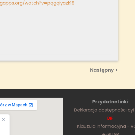
ingapps.org/watch?v=pqgqiyazk18
Next
Następny >
Post
Przydatne linki
:
Deklaracja dostępności cy
BIP
Klauzula informacyjna - 
e-PUAP