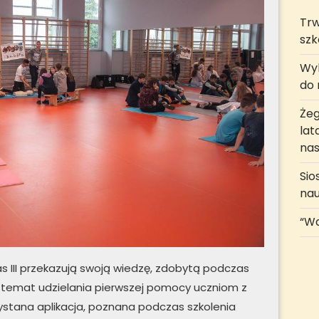
Trw
szk
Wyk
do r
Żeg
lat
nas
Sio
na
“Wa
s III przekazują swoją wiedzę, zdobytą podczas
na temat udzielania pierwszej pomocy uczniom z
zystana aplikacja, poznana podczas szkolenia