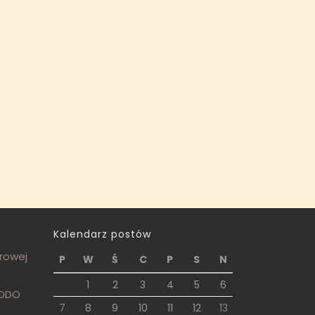
Kalendarz postów
frowej
P
W
Ś
C
P
S
N
1
2
3
4
5
6
RODO
7
8
9
10
11
12
13