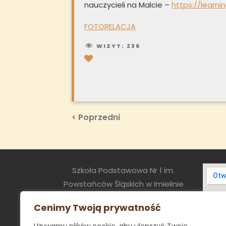
nauczycieli na Malcie –
https://learn
FOTORELACJA
WIZYT:
236
Nawigacja
Previous
< Poprzedni
Post
wpisu
Szkoła Podstawowa Nr 1 im.
Powstańców Śląskich w Imielinie
ul. Sapety 8
Cenimy Twoją prywatność
41-407 Imielin
sekretariat@sp1.imielin.pl