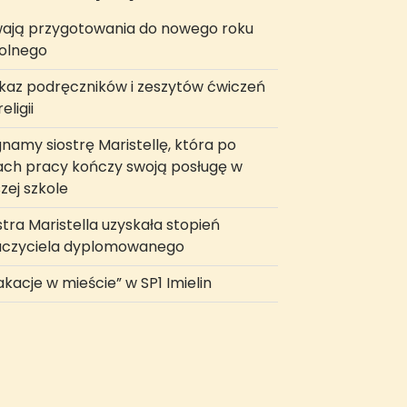
ają przygotowania do nowego roku
olnego
az podręczników i zeszytów ćwiczeń
eligii
namy siostrę Maristellę, która po
ach pracy kończy swoją posługę w
zej szkole
stra Maristella uzyskała stopień
uczyciela dyplomowanego
kacje w mieście” w SP1 Imielin