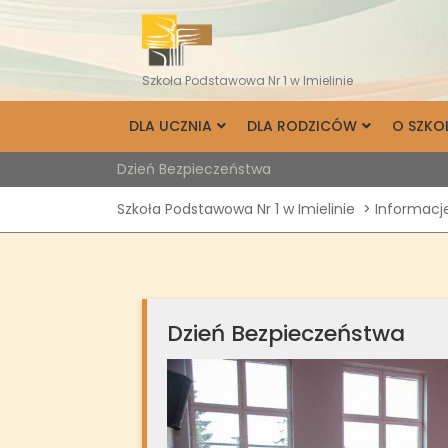
Skip
to
content
Szkoła Podstawowa Nr 1 w Imielinie
DLA UCZNIA
DLA RODZICÓW
O SZKO
Dzień Bezpieczeństwa
Szkoła Podstawowa Nr 1 w Imielinie
>
Informacj
Dzień Bezpieczeństwa