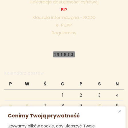
Deklaracja dostępności cyfrowej
BIP
Klauzula informacyjna - RODO
e-PUAP
Regulaminy
151572
Kalendarz postów
P
W
Ś
C
P
S
N
1
2
3
4
5
6
7
8
9
10
11
Cenimy Twoją prywatność
12
13
14
15
16
17
18
Używamy plików cookie, aby ulepszyć Twoje
19
20
21
22
23
24
25