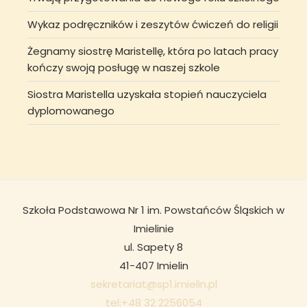
Wykaz podręczników i zeszytów ćwiczeń do religii
Żegnamy siostrę Maristellę, która po latach pracy
kończy swoją posługę w naszej szkole
Siostra Maristella uzyskała stopień nauczyciela
dyplomowanego
Szkoła Podstawowa Nr 1 im. Powstańców Śląskich w
Imielinie
ul. Sapety 8
41-407 Imielin
sekretariat@sp1.imielin.pl
tel:+48 32 2256054