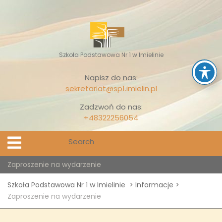
Skip
to
content
Szkoła Podstawowa Nr 1 w Imielinie
Napisz do nas:
sekretariat@sp1.imielin.pl
Zadzwoń do nas:
+48322256054
Search
Open
Menu
for:
Zaproszenie na wydarzenie
Szkoła Podstawowa Nr 1 w Imielinie
>
Informacje
>
Zaproszenie na wydarzenie