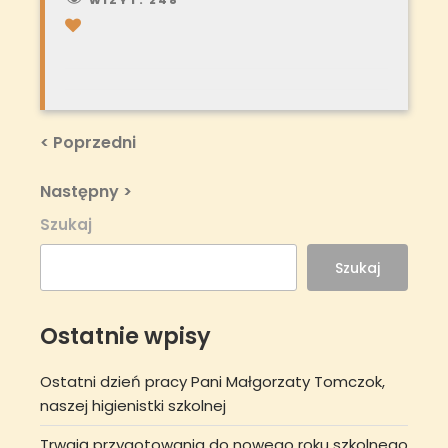
WIZYT:
248
Nawigacja
Previous
< Poprzedni
Post
wpisu
Next
Następny >
Post
Szukaj
Szukaj
Ostatnie wpisy
Ostatni dzień pracy Pani Małgorzaty Tomczok,
naszej higienistki szkolnej
Trwają przygotowania do nowego roku szkolnego