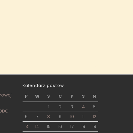
Kalendarz postów
frowej
P
W
Ś
C
P
S
N
1
2
3
4
5
RODO
6
7
8
9
10
11
12
13
14
15
16
17
18
19