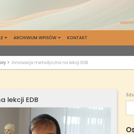
sekret
LE
ARCHIWUM WPISÓW
KONTAKT
koły
>
Innowacja metodyczna na lekcji EDB
Szu
 lekcji EDB
Os