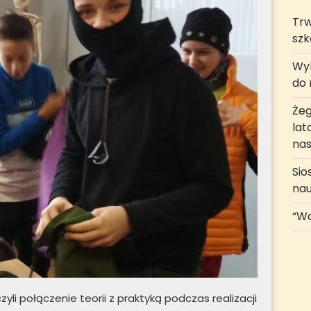
Trw
szk
Wyk
do r
Żeg
lat
nas
Sio
na
“Wa
yli połączenie teorii z praktyką podczas realizacji