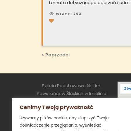
tematu dotyczącego oparzeń i odm
WIZYT:
263
Nawigacja
Previous
< Poprzedni
Post
wpisu
Szkoła Podstawowa Nr 1 im.
Powstańców Śląskich w Imielinie
ul. Sapety 8
Cenimy Twoją prywatność
41-407 Imielin
sekretariat@sp1.imielin.pl
Używamy plików cookie, aby ulepszyć Twoje
tel:+48 32 2256054
doświadczenie przeglądania, wyświetlać