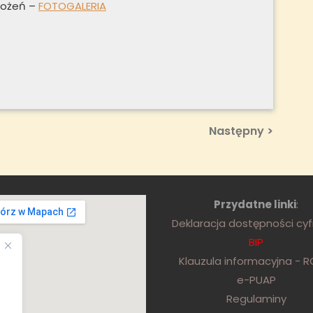
rożeń –
FOTOGALERIA
Next
Następny >
Post
Przydatne linki
:
Deklaracja dostępności cy
BIP
Klauzula informacyjna - 
e-PUAP
Regulaminy