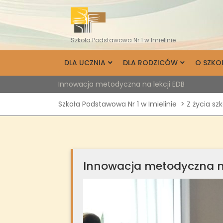
Skip
to
content
Szkoła Podstawowa Nr 1 w Imielinie
DLA UCZNIA
DLA RODZICÓW
O SZKO
Innowacja metodyczna na lekcji EDB
Szkoła Podstawowa Nr 1 w Imielinie
>
Z życia sz
Innowacja metodyczna na