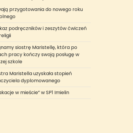
ają przygotowania do nowego roku
olnego
az podręczników i zeszytów ćwiczeń
eligii
namy siostrę Maristellę, która po
ach pracy kończy swoją posługę w
zej szkole
stra Maristella uzyskała stopień
uczyciela dyplomowanego
kacje w mieście” w SP1 Imielin