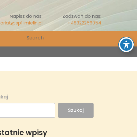
Napisz do nas:
Zadzwoń do nas:
ariat@sp1.imielin.pl
+48322256054
Search
for:
kaj
Szukaj
tatnie wpisy