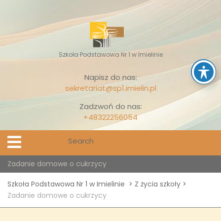
Skip
to
content
Szkoła Podstawowa Nr 1 w Imielinie
Napisz do nas:
sekretariat@sp1.imielin.pl
Zadzwoń do nas:
+48322256054
Search
Open
Menu
for:
Zadanie domowe o cukrzycy
Szkoła Podstawowa Nr 1 w Imielinie
>
Z życia szkoły
>
Zadanie domowe o cukrzycy