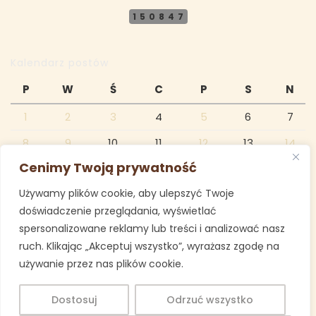
150847
Kalendarz postów
P
W
Ś
C
P
S
N
1
2
3
4
5
6
7
8
9
10
11
12
13
14
Cenimy Twoją prywatność
15
16
17
18
19
20
21
Używamy plików cookie, aby ulepszyć Twoje
22
23
24
25
26
27
28
doświadczenie przeglądania, wyświetlać
29
30
spersonalizowane reklamy lub treści i analizować nasz
ruch. Klikając „Akceptuj wszystko”, wyrażasz zgodę na
czerwiec 2020
używanie przez nas plików cookie.
« maj
lip »
Dostosuj
Odrzuć wszystko