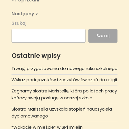
Nawigacja
Post
wpisu
Next
Następny >
Post
Szukaj
Szukaj
Ostatnie wpisy
Trwają przygotowania do nowego roku szkolnego
Wykaz podręczników i zeszytów ćwiczeń do religii
Żegnamy siostrę Maristellę, która po latach pracy
kończy swoją posługę w naszej szkole
Siostra Maristella uzyskała stopień nauczyciela
dyplomowanego
“Wakacje w mieście” w SP1 Imielin