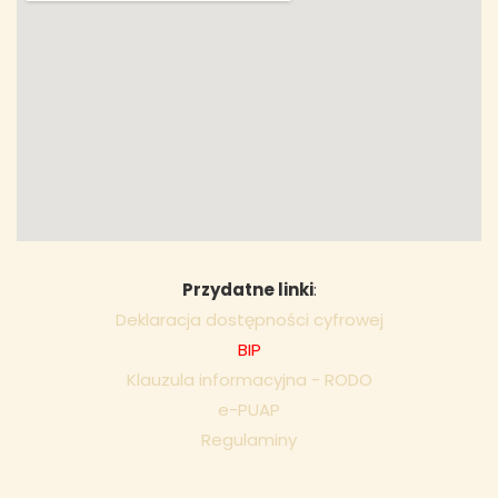
Przydatne linki
:
Deklaracja dostępności cyfrowej
BIP
Klauzula informacyjna - RODO
e-PUAP
Regulaminy