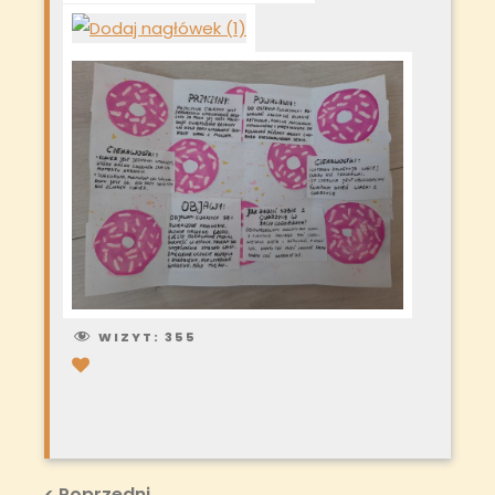
WIZYT:
355
Previous
< Poprzedni