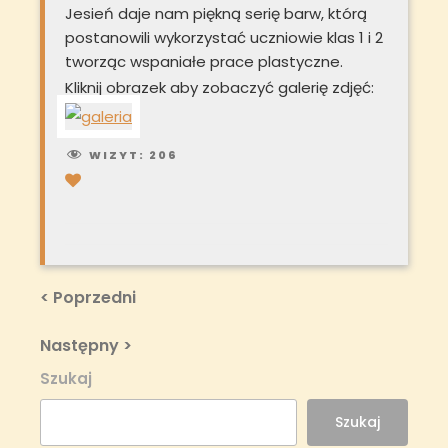
Jesień daje nam piękną serię barw, którą
postanowili wykorzystać uczniowie klas 1 i 2
tworząc wspaniałe prace plastyczne.
Kliknij obrazek aby zobaczyć galerię zdjęć:
WIZYT:
206
Nawigacja
Previous
< Poprzedni
Post
wpisu
Next
Następny >
Post
Szukaj
Szukaj