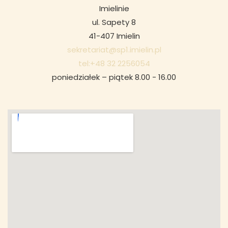
Imielinie
ul. Sapety 8
41-407 Imielin
sekretariat@sp1.imielin.pl
tel:+48 32 2256054
poniedziałek – piątek 8.00 - 16.00