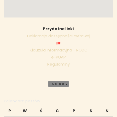
Przydatne linki
:
Deklaracja dostępności cyfrowej
BIP
Klauzula informacyjna - RODO
e-PUAP
Regulaminy
150887
Kalendarz postów
P
W
Ś
C
P
S
N