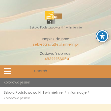
Skip
to
content
Szkoła Podstawowa Nr 1 w Imielinie
Napisz do nas:
sekretariat@sp1.imielin.pl
Zadzwoń do nas:
+48322256054
Search
Open
Menu
for:
Kolorowa jesień
Szkoła Podstawowa Nr 1 w Imielinie
>
Informacje
>
Kolorowa jesień