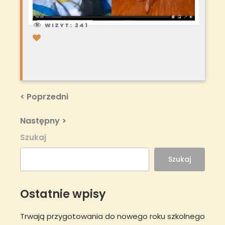
WIZYT:
241
Nawigacja
Previous
< Poprzedni
Post
wpisu
Next
Następny >
Post
Szukaj
Szukaj
Ostatnie wpisy
Trwają przygotowania do nowego roku szkolnego