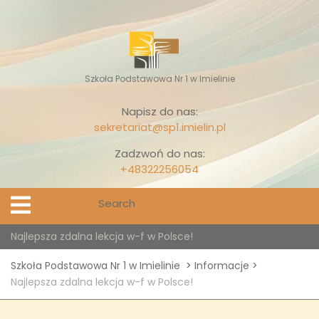
Skip
to
content
Szkoła Podstawowa Nr 1 w Imielinie
Napisz do nas:
sekretariat@sp1.imielin.pl
Zadzwoń do nas:
+48322256054
Search
Open
Menu
for:
Najlepsza zdalna lekcja w-f w Polsce!
Szkoła Podstawowa Nr 1 w Imielinie
>
Informacje
>
Najlepsza zdalna lekcja w-f w Polsce!