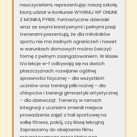
nauczycielami, reprezentując naszą szkołę,
biorą udział w konkursie WYGRAJ WF ONLINE
Z MONIKĄ PYREK. Fantastyczne dzieciaki
wraz ze swymi kreatywnymi i pełnymi pasji
trenerami prezentują, że dla miłośników
sportu nie ma żadnych ograniczeń i nawet
w warunkach domowych można ćwiczyć
formę z pełnym zaangażowaniem. W klasie
IVa lekcje w-f odbywają się na dwóch
płaszczyznach: rozwijanie ogólnej
sprawności fizycznej – dla wszystkich
uczniów oraz treningi piłki nożnej – dla
chłopców i treningi gimnastyki artystycznej
– dla dziewcząt. Trenerzy w ramach
integracji z uczniami zmienili miejsce
prowadzenia zajęć z hali sportowej na
salkę fitness, pokój, czy klasę lekcyjną.
Zapraszamy do obejrzenia filmu
przygotowanego przez Mateusza