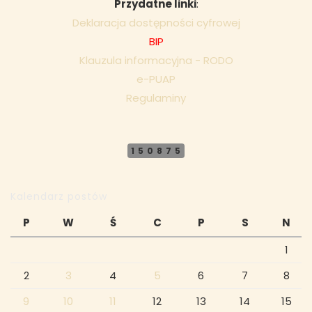
Przydatne linki
:
Deklaracja dostępności cyfrowej
BIP
Klauzula informacyjna - RODO
e-PUAP
Regulaminy
150875
Kalendarz postów
P
W
Ś
C
P
S
N
1
2
3
4
5
6
7
8
9
10
11
12
13
14
15