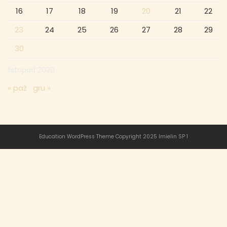
16
17
18
19
20
21
22
23
24
25
26
27
28
29
30
listopad 2020
« paź
gru »
Education WordPress Theme
Copyright 2025 Imielin SP 1