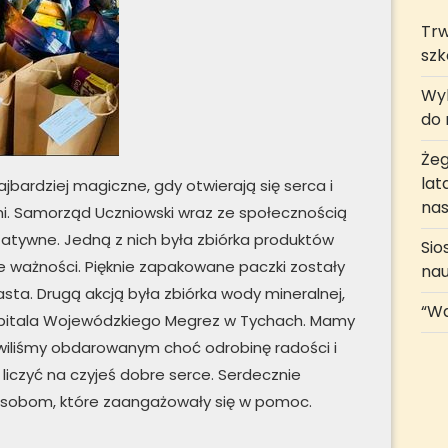
Trw
szk
Wyk
do r
Żeg
lat
 najbardziej magiczne, gdy otwierają się serca i
nas
ymi. Samorząd Uczniowski wraz ze społecznością
tatywne. Jedną z nich była zbiórka produktów
Sio
 ważności. Pięknie zapakowane paczki zostały
na
a. Drugą akcją była zbiórka wody mineralnej,
“Wa
pitala Wojewódzkiego Megrez w Tychach. Mamy
awiliśmy obdarowanym choć odrobinę radości i
liczyć na czyjeś dobre serce. Serdecznie
osobom, które zaangażowały się w pomoc.