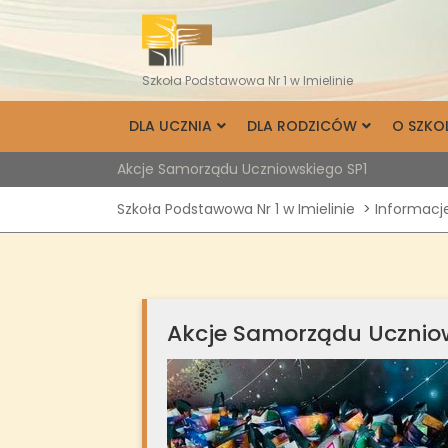
Skip
to
content
Szkoła Podstawowa Nr 1 w Imielinie
DLA UCZNIA
DLA RODZICÓW
O SZKO
Akcje Samorządu Uczniowskiego SP1
Szkoła Podstawowa Nr 1 w Imielinie
>
Informacj
Akcje Samorządu Ucznio