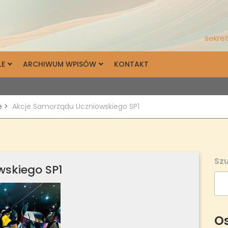
sekret
LE
ARCHIWUM WPISÓW
KONTAKT
e
>
Akcje Samorządu Uczniowskiego SP1
Szu
wskiego SP1
Os