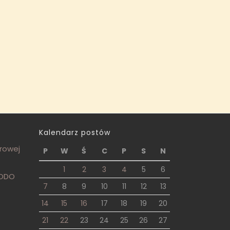
Kalendarz postów
frowej
P
W
Ś
C
P
S
N
1
2
3
4
5
6
RODO
7
8
9
10
11
12
13
14
15
16
17
18
19
20
21
22
23
24
25
26
27