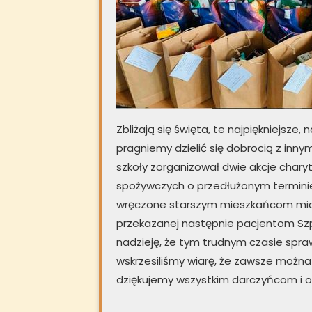
Zbliżają się święta, te najpiękniejsze,
pragniemy dzielić się dobrocią z inn
szkoły zorganizował dwie akcje chary
spożywczych o przedłużonym terminie
wręczone starszym mieszkańcom miast
przekazanej następnie pacjentom Sz
nadzieję, że tym trudnym czasie spr
wskrzesiliśmy wiarę, że zawsze można 
dziękujemy wszystkim darczyńcom i 