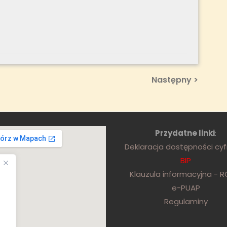
Next
Następny >
Post
Przydatne linki
:
Deklaracja dostępności cy
BIP
Klauzula informacyjna - 
e-PUAP
Regulaminy