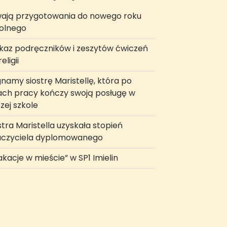
ają przygotowania do nowego roku
olnego
az podręczników i zeszytów ćwiczeń
eligii
namy siostrę Maristellę, która po
ach pracy kończy swoją posługę w
zej szkole
stra Maristella uzyskała stopień
uczyciela dyplomowanego
kacje w mieście” w SP1 Imielin