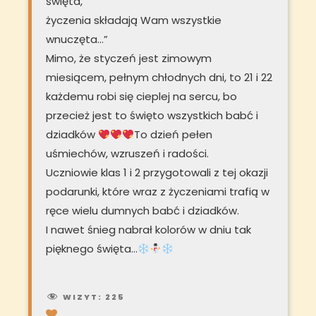
święta,
życzenia składają Wam wszystkie
wnuczęta…”
Mimo, że styczeń jest zimowym
miesiącem, pełnym chłodnych dni, to 21 i 22
każdemu robi się cieplej na sercu, bo
przecież jest to święto wszystkich babć i
dziadków
To dzień pełen
uśmiechów, wzruszeń i radości.
Uczniowie klas 1 i 2 przygotowali z tej okazji
podarunki, które wraz z życzeniami trafią w
ręce wielu dumnych babć i dziadków.
I nawet śnieg nabrał kolorów w dniu tak
pięknego święta…
WIZYT:
225