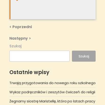
Nawigacja
Previous
< Poprzedni
Post
wpisu
Next
Następny >
Post
Szukaj
Szukaj
Ostatnie wpisy
Trwają przygotowania do nowego roku szkolnego
Wykaz podręczników i zeszytów ćwiczeń do religii
Żegnamy siostrę Maristellę, która po latach pracy