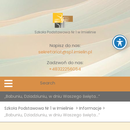
Skip
to
content
Szkoła Podstawowa Nr 1 w Imielinie
Napisz do nas:
sekretariat@sp1.imielin.pl
Zadzwoń do nas:
+48322256054
Search
Open
Menu
for:
„Babuniu, Dziadziuniu, w dniu Waszego święta…”
Szkoła Podstawowa Nr 1 w Imielinie
>
Informacje
>
„Babuniu, Dziadziuniu, w dniu Waszego święta…”