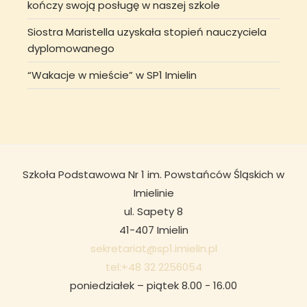
kończy swoją posługę w naszej szkole
Siostra Maristella uzyskała stopień nauczyciela
dyplomowanego
“Wakacje w mieście” w SP1 Imielin
Szkoła Podstawowa Nr 1 im. Powstańców Śląskich w
Imielinie
ul. Sapety 8
41-407 Imielin
sekretariat@sp1.imielin.pl
tel:+48 32 2256054
poniedziałek – piątek 8.00 - 16.00