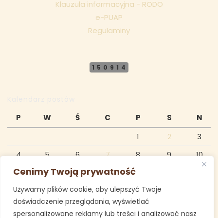
Klauzula informacyjna - RODO
e-PUAP
Regulaminy
150914
Kalendarz postów
P
W
Ś
C
P
S
N
1
2
3
4
5
6
7
8
9
10
Cenimy Twoją prywatność
11
12
13
14
15
16
17
Używamy plików cookie, aby ulepszyć Twoje
18
19
20
21
22
23
24
doświadczenie przeglądania, wyświetlać
25
26
27
28
29
30
31
spersonalizowane reklamy lub treści i analizować nasz