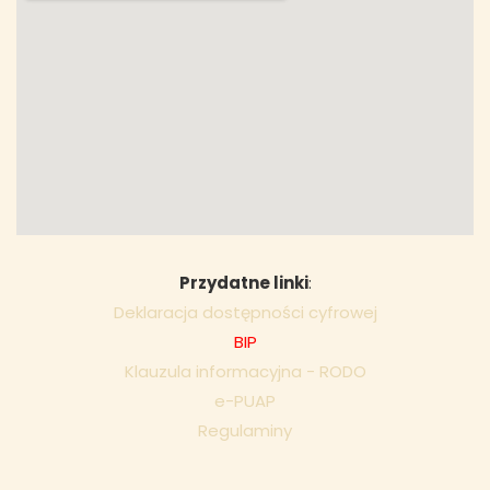
Przydatne linki
:
Deklaracja dostępności cyfrowej
BIP
Klauzula informacyjna - RODO
e-PUAP
Regulaminy