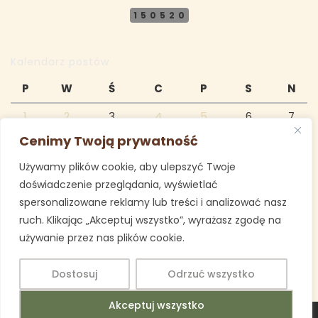
150520
Kalendarz postów
P
W
Ś
C
P
S
N
1
2
3
4
5
6
7
Cenimy Twoją prywatność
8
9
10
11
12
13
14
Używamy plików cookie, aby ulepszyć Twoje
15
16
17
18
19
20
21
doświadczenie przeglądania, wyświetlać
22
23
24
25
26
27
28
spersonalizowane reklamy lub treści i analizować nasz
ruch. Klikając „Akceptuj wszystko”, wyrażasz zgodę na
luty 2021
używanie przez nas plików cookie.
« sty
mar »
Dostosuj
Odrzuć wszystko
Akceptuj wszystko