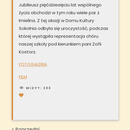
Jubileusz pięćdziesięciu lat wspólnego
życia obchodzi w tym roku wiele par z
Imielina. Z tej okazji w Domu Kultury
Sokolnia odbyła się uroczystość, podczas
której wystąpiła reprezentacja chóru
naszej szkoły pod kierunkiem pani Zofii
Kostorz.
FOTOGALERIA
FILM
WIZYT:
233
Nawigacja
Previous
< Poprzedni