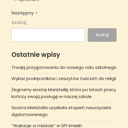
Post
wpisu
Next
Następny >
Post
Szukaj
Szukaj
Ostatnie wpisy
Trwają przygotowania do nowego roku szkolnego
Wykaz podręczników i zeszytów ćwiczeń do religii
Żegnamy siostrę Maristellę, która po latach pracy
kończy swoją posługę w naszej szkole
Siostra Maristella uzyskała stopień nauczyciela
dyplomowanego
“Wakacje w mieście” w SP1 Imielin