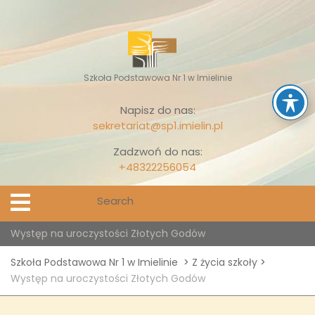
Skip
to
content
Szkoła Podstawowa Nr 1 w Imielinie
Napisz do nas:
sekretariat@sp1.imielin.pl
Zadzwoń do nas:
+48322256054
Search
Open
Menu
for:
Występ na uroczystości Złotych Godów
Szkoła Podstawowa Nr 1 w Imielinie
>
Z życia szkoły
>
Występ na uroczystości Złotych Godów