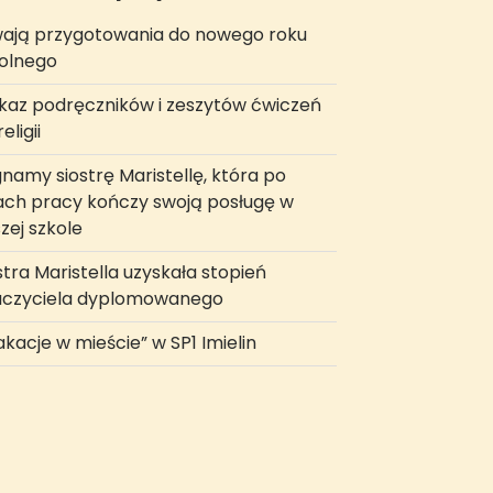
ają przygotowania do nowego roku
olnego
az podręczników i zeszytów ćwiczeń
eligii
namy siostrę Maristellę, która po
ach pracy kończy swoją posługę w
zej szkole
stra Maristella uzyskała stopień
uczyciela dyplomowanego
kacje w mieście” w SP1 Imielin