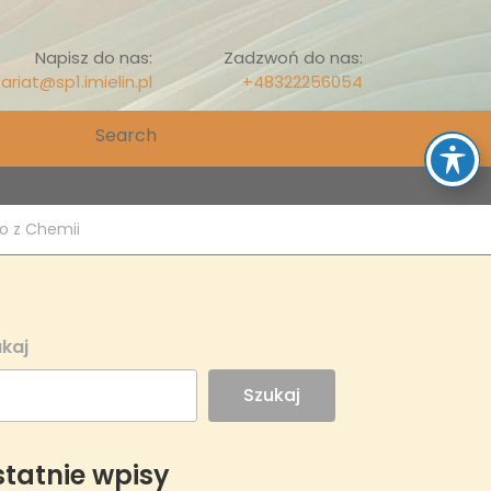
Napisz do nas:
Zadzwoń do nas:
ariat@sp1.imielin.pl
+48322256054
Search
for:
o z Chemii
kaj
Szukaj
tatnie wpisy