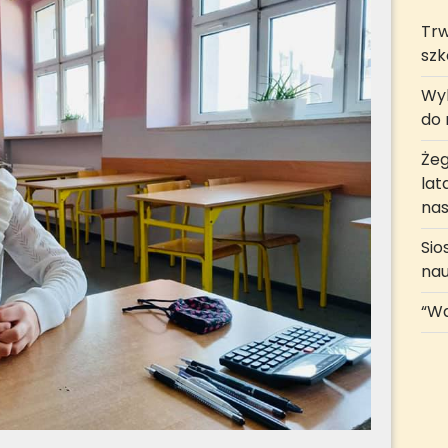
Trw
szk
Wyk
do r
Żeg
lat
nas
Sio
na
“Wa