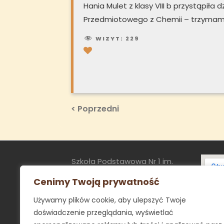
Hania Mulet z klasy VIII b przystąpiła
Przedmiotowego z Chemii – trzymamy
WIZYT:
229
Nawigacja
Previous
< Poprzedni
Post
wpisu
Szkoła Podstawowa Nr 1 im.
Powstańców Śląskich w Imielinie
Cenimy Twoją prywatność
ul. Sapety 8
Używamy plików cookie, aby ulepszyć Twoje
41-407 Imielin
doświadczenie przeglądania, wyświetlać
sekretariat@sp1.imielin.pl