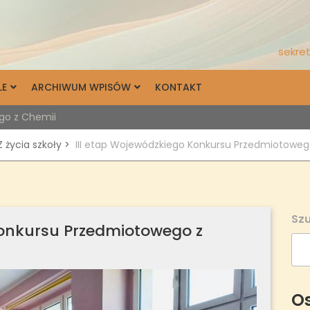
sekret
LE
ARCHIWUM WPISÓW
KONTAKT
go z Chemii
Z życia szkoły
>
III etap Wojewódzkiego Konkursu Przedmiotoweg
Szu
Konkursu Przedmiotowego z
Os