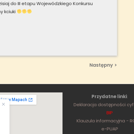
 dzisiaj do III etapu Wojewódzkiego Konkursu
 kciuki
Next
Następny >
Post
Przydatne linki
:
Deklaracja dostępności cy
BIP
Klauzula informacyjna - 
e-PUAP