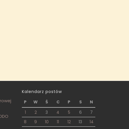
Kalendarz postów
frowej
P
W
Ś
C
P
S
N
1
2
3
4
5
6
7
RODO
8
9
10
11
12
13
14