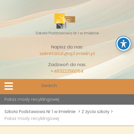
Skip
to
content
Szkoła Podstawowa Nr 1 w Imielinie
Napisz do nas:
sekretariat@sp1.imielin.pl
Zadzwoń do nas:
+48322256054
Search
Open
Menu
for:
Pokaz mody recyklingowej
Szkoła Podstawowa Nr 1 w Imielinie
>
Z życia szkoły
>
Pokaz mody recyklingowej