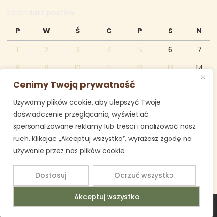
Kalendarz postów
P
W
Ś
C
P
S
N
1
2
3
4
5
6
7
8
9
10
11
12
13
14
Cenimy Twoją prywatność
15
16
17
18
19
20
21
Używamy plików cookie, aby ulepszyć Twoje
22
23
24
25
26
27
28
doświadczenie przeglądania, wyświetlać
29
30
31
spersonalizowane reklamy lub treści i analizować nasz
ruch. Klikając „Akceptuj wszystko”, wyrażasz zgodę na
marzec 2021
używanie przez nas plików cookie.
« lut
kwi »
Dostosuj
Odrzuć wszystko
Akceptuj wszystko
Education WordPress Theme
Copyright 2025 Imielin SP 1