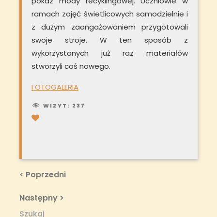
pokaz mody recyklingowej. Uczniowie w
ramach zajęć świetlicowych samodzielnie i
z dużym zaangażowaniem przygotowali
swoje stroje. W ten sposób z
wykorzystanych już raz materiałów
stworzyli coś nowego.
FOTOGALERIA
WIZYT:
237
Nawigacja
Previous
< Poprzedni
Post
wpisu
Next
Następny >
Post
Szukaj