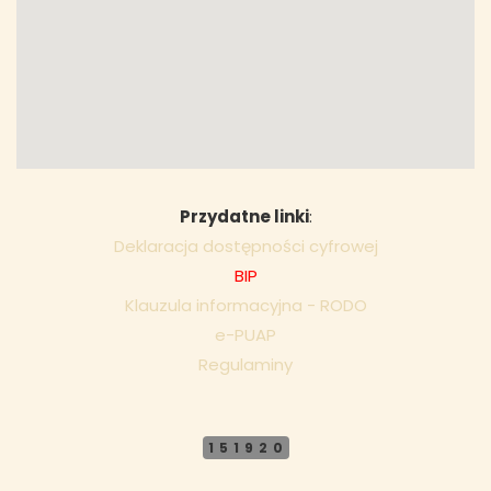
Przydatne linki
:
Deklaracja dostępności cyfrowej
BIP
Klauzula informacyjna - RODO
e-PUAP
Regulaminy
151920