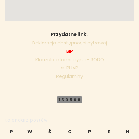
Przydatne linki
:
Deklaracja dostępności cyfrowej
BIP
Klauzula informacyjna - RODO
e-PUAP
Regulaminy
150568
Kalendarz postów
P
W
Ś
C
P
S
N