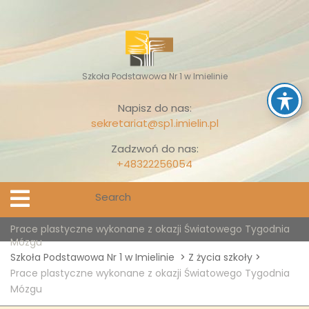
Skip
to
content
Szkoła Podstawowa Nr 1 w Imielinie
Napisz do nas:
sekretariat@sp1.imielin.pl
Zadzwoń do nas:
+48322256054
Search
Open
Menu
for:
Prace plastyczne wykonane z okazji Światowego Tygodnia
Mózgu
Szkoła Podstawowa Nr 1 w Imielinie
>
Z życia szkoły
>
Prace plastyczne wykonane z okazji Światowego Tygodnia
Mózgu