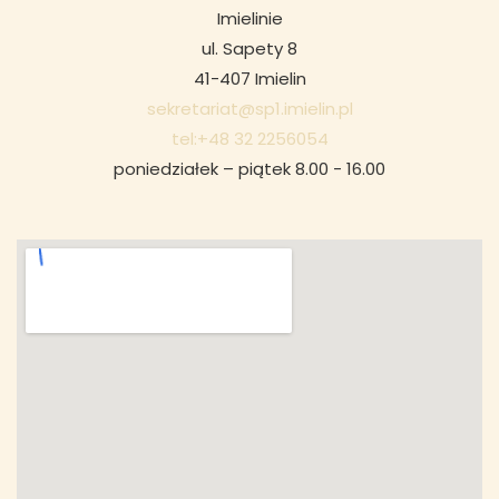
Imielinie
ul. Sapety 8
41-407 Imielin
sekretariat@sp1.imielin.pl
tel:+48 32 2256054
poniedziałek – piątek 8.00 - 16.00