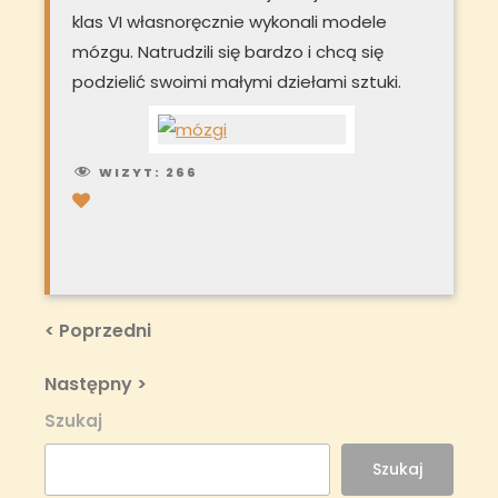
klas VI własnoręcznie wykonali modele
mózgu. Natrudzili się bardzo i chcą się
podzielić swoimi małymi dziełami sztuki.
WIZYT:
266
Nawigacja
Previous
< Poprzedni
Post
wpisu
Next
Następny >
Post
Szukaj
Szukaj