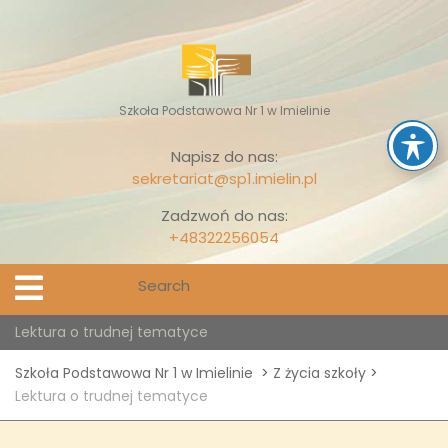
Skip
to
content
Szkoła Podstawowa Nr 1 w Imielinie
Napisz do nas:
sekretariat@sp1.imielin.pl
Zadzwoń do nas:
+48322256054
Search
Open
Menu
for:
Lektura o trudnej tematyce
Szkoła Podstawowa Nr 1 w Imielinie
>
Z życia szkoły
>
Lektura o trudnej tematyce