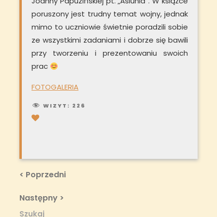
Joanny Papuzińskiej pt. „Asiunia”. W książce
poruszony jest trudny temat wojny, jednak
mimo to uczniowie świetnie poradzili sobie
ze wszystkimi zadaniami i dobrze się bawili
przy tworzeniu i prezentowaniu swoich
prac
FOTOGALERIA
WIZYT:
226
Nawigacja
Previous
< Poprzedni
Post
wpisu
Next
Następny >
Post
Szukaj