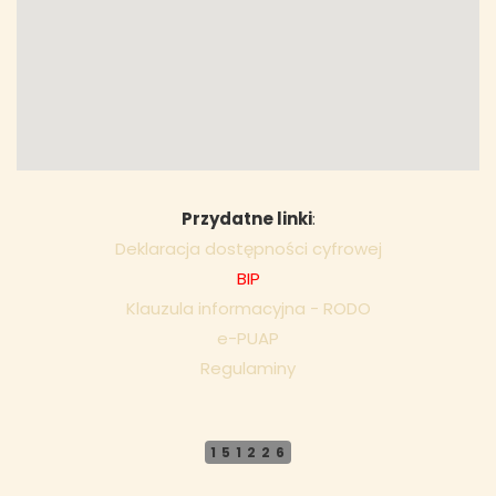
Przydatne linki
:
Deklaracja dostępności cyfrowej
BIP
Klauzula informacyjna - RODO
e-PUAP
Regulaminy
151226