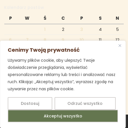
Kalendarz postów
P
W
Ś
C
P
S
N
1
2
3
4
5
6
7
8
9
10
11
12
Cenimy Twoją prywatność
13
14
15
16
17
18
19
Używamy plików cookie, aby ulepszyć Twoje
20
21
22
23
24
25
26
doświadczenie przeglądania, wyświetlać
27
28
29
30
spersonalizowane reklamy lub treści i analizować nasz
ruch. Klikając „Akceptuj wszystko”, wyrażasz zgodę na
wrzesień 2021
używanie przez nas plików cookie.
« sie
paź »
Dostosuj
Odrzuć wszystko
Akceptuj wszystko
Education WordPress Theme
Copyright 2025 Imielin SP 1