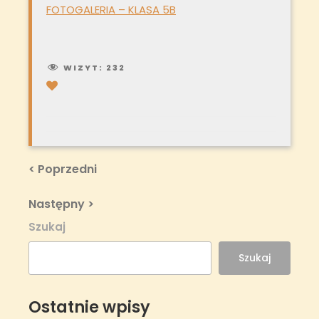
FOTOGALERIA – KLASA 5B
WIZYT:
232
Nawigacja
Previous
< Poprzedni
Post
wpisu
Next
Następny >
Post
Szukaj
Szukaj
Ostatnie wpisy