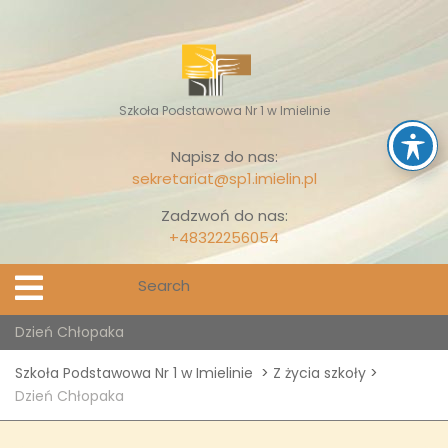
Skip
to
content
Szkoła Podstawowa Nr 1 w Imielinie
Napisz do nas:
sekretariat@sp1.imielin.pl
Zadzwoń do nas:
+48322256054
Search
Open
Menu
for:
Dzień Chłopaka
Szkoła Podstawowa Nr 1 w Imielinie
>
Z życia szkoły
>
Dzień Chłopaka