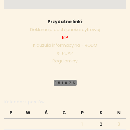
Przydatne linki
:
Deklaracja dostępności cyfrowej
BIP
Klauzula informacyjna - RODO
e-PUAP
Regulaminy
151075
Kalendarz postów
P
W
Ś
C
P
S
N
1
2
3