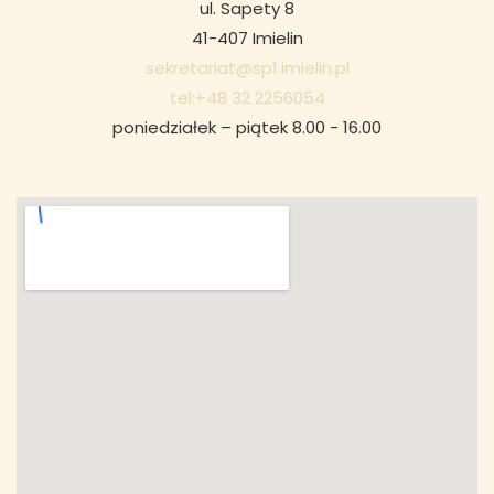
ul. Sapety 8
41-407 Imielin
sekretariat@sp1.imielin.pl
tel:+48 32 2256054
poniedziałek – piątek 8.00 - 16.00