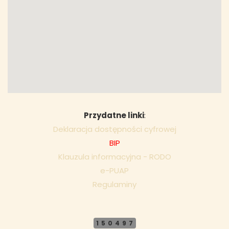
Przydatne linki
:
Deklaracja dostępności cyfrowej
BIP
Klauzula informacyjna - RODO
e-PUAP
Regulaminy
150497