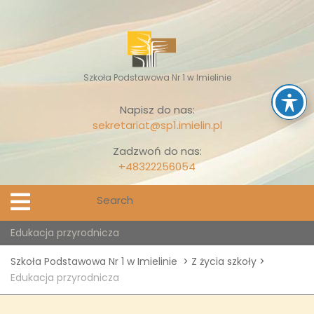
Skip
to
content
Szkoła Podstawowa Nr 1 w Imielinie
Napisz do nas:
sekretariat@sp1.imielin.pl
Zadzwoń do nas:
+48322256054
Search
Open
Menu
for:
Edukacja przyrodnicza
Szkoła Podstawowa Nr 1 w Imielinie
>
Z życia szkoły
>
Edukacja przyrodnicza