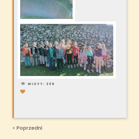
WIZYT:
236
Nawigacja
Previous
< Poprzedni
Post
wpisu