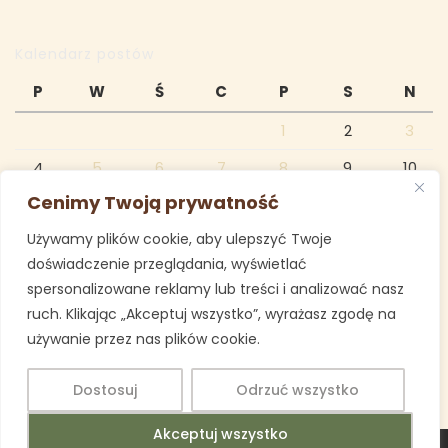
Kalendarz postów
P
W
Ś
C
P
S
N
1
2
3
4
5
6
7
8
9
10
Cenimy Twoją prywatność
11
12
13
14
15
16
17
Używamy plików cookie, aby ulepszyć Twoje
18
19
20
21
22
23
24
doświadczenie przeglądania, wyświetlać
25
26
27
28
29
30
31
spersonalizowane reklamy lub treści i analizować nasz
ruch. Klikając „Akceptuj wszystko”, wyrażasz zgodę na
październik 2021
używanie przez nas plików cookie.
« wrz
lis »
Dostosuj
Odrzuć wszystko
Akceptuj wszystko