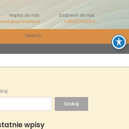
Napisz do nas:
Zadzwoń do nas:
ariat@sp1.imielin.pl
+48322256054
Search
for:
kaj
Szukaj
tatnie wpisy