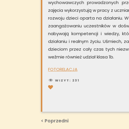
wychowawczych prowadzonych przez
zajęcia wykorzystują w pracy z ucz
rozwoju dzieci oparta na działaniu. W
zaangażowaniu uczestników w doświa
nabywają kompetencji i wiedzy, k
działaniu i realnym życiu. Uśmiech,
dzieciom przez cały czas tych niez
weźmie również udział klasa 1b.
FOTORELACJA
WIZYT:
231
Nawigacja
Previous
< Poprzedni
Post