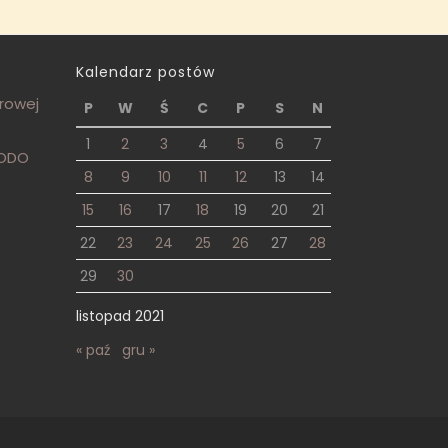
Kalendarz postów
frowej
P
W
Ś
C
P
S
N
1
2
3
4
5
6
7
RODO
8
9
10
11
12
13
14
15
16
17
18
19
20
21
22
23
24
25
26
27
28
29
30
listopad 2021
« paź
gru »