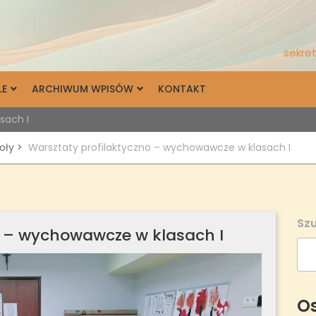
sekret
LE
ARCHIWUM WPISÓW
KONTAKT
sach I
koły
>
Warsztaty profilaktyczno – wychowawcze w klasach I
Szu
o – wychowawcze w klasach I
Os