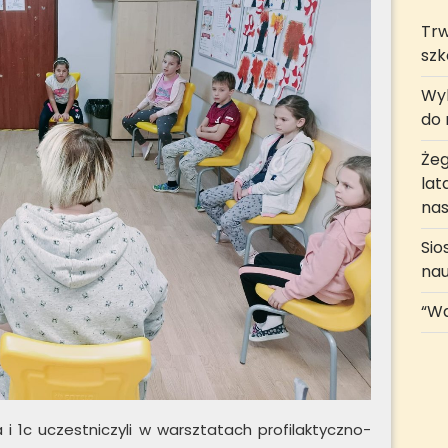
Trw
szk
Wyk
do r
Żeg
lat
nas
Sio
na
“Wa
 i 1c uczestniczyli w warsztatach profilaktyczno-