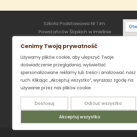
wpisu
Szkoła Podstawowa Nr 1 im.
Powstańców Śląskich w Imielinie
ul. Sapety 8
Cenimy Twoją prywatność
41-407 Imielin
sekretariat@sp1.imielin.pl
Używamy plików cookie, aby ulepszyć Twoje
tel:+48 32 2256054
doświadczenie przeglądania, wyświetlać
spersonalizowane reklamy lub treści i analizować nasz
poniedziałek – piątek 8.00 - 16.00
ruch. Klikając „Akceptuj wszystko”, wyrażasz zgodę na
używanie przez nas plików cookie.
Dostosuj
Odrzuć wszystko
Akceptuj wszystko