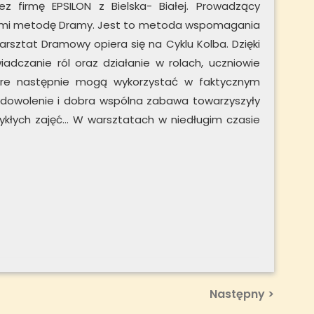
 firmę EPSILON z Bielska- Białej. Prowadzący
niami metodę Dramy. Jest to metoda wspomagania
arsztat Dramowy opiera się na Cyklu Kolba. Dzięki
dczanie ról oraz działanie w rolach, uczniowie
tóre następnie mogą wykorzystać w faktycznym
 zadowolenie i dobra wspólna zabawa towarzyszyły
wykłych zajęć… W warsztatach w niedługim czasie
Next
Następny >
Post