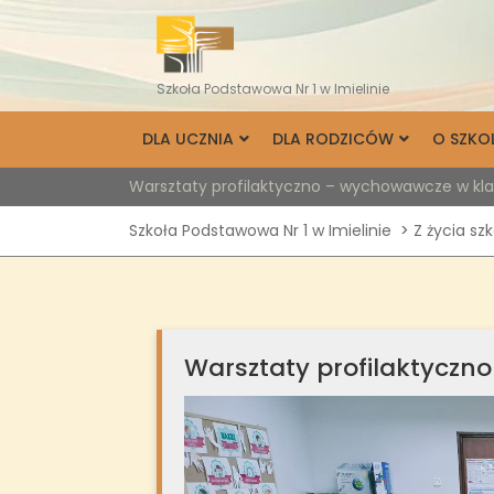
Skip
to
content
Szkoła Podstawowa Nr 1 w Imielinie
DLA UCZNIA
DLA RODZICÓW
O SZKO
Warsztaty profilaktyczno – wychowawcze w kla
Szkoła Podstawowa Nr 1 w Imielinie
>
Z życia sz
Warsztaty profilaktyczn