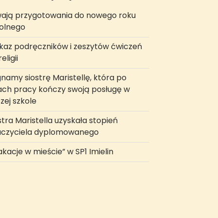
ają przygotowania do nowego roku
olnego
az podręczników i zeszytów ćwiczeń
eligii
namy siostrę Maristellę, która po
ach pracy kończy swoją posługę w
zej szkole
stra Maristella uzyskała stopień
uczyciela dyplomowanego
kacje w mieście” w SP1 Imielin