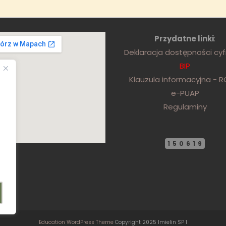
Przydatne linki
:
Deklaracja dostępności cy
BIP
Klauzula informacyjna - 
e-PUAP
Regulaminy
150619
Education WordPress Theme
Copyright 2025 Imielin SP 1