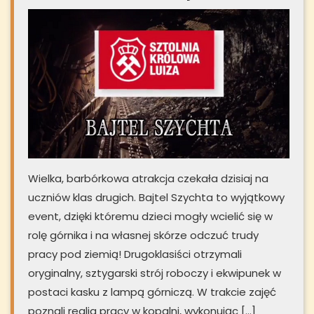
Wielka, barbórkowa atrakcja czekała dzisiaj na
uczniów klas drugich. Bajtel Szychta to wyjątkowy
event, dzięki któremu dzieci mogły wcielić się w
rolę górnika i na własnej skórze odczuć trudy
pracy pod ziemią! Drugoklasiści otrzymali
oryginalny, sztygarski strój roboczy i ekwipunek w
postaci kasku z lampą górniczą. W trakcie zajęć
poznali realia pracy w kopalni, wykonując […]