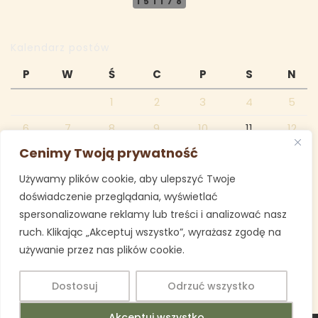
151178
Kalendarz postów
P
W
Ś
C
P
S
N
1
2
3
4
5
6
7
8
9
10
11
12
Cenimy Twoją prywatność
13
14
15
16
17
18
19
Używamy plików cookie, aby ulepszyć Twoje
20
21
22
23
24
25
26
doświadczenie przeglądania, wyświetlać
27
28
29
30
31
spersonalizowane reklamy lub treści i analizować nasz
ruch. Klikając „Akceptuj wszystko”, wyrażasz zgodę na
grudzień 2021
używanie przez nas plików cookie.
« lis
sty »
Dostosuj
Odrzuć wszystko
Akceptuj wszystko