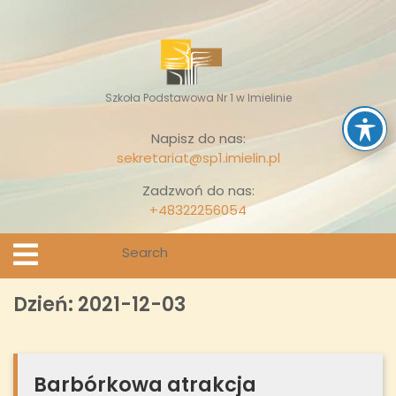
Skip
to
content
Szkoła Podstawowa Nr 1 w Imielinie
Napisz do nas:
sekretariat@sp1.imielin.pl
Zadzwoń do nas:
+48322256054
Search
Open
Menu
for:
Dzień:
2021-12-03
Barbórkowa atrakcja