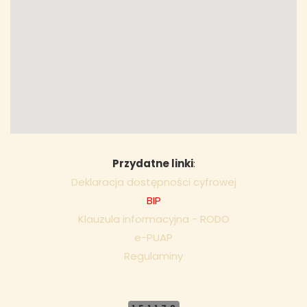
Przydatne linki
:
Deklaracja dostępności cyfrowej
BIP
Klauzula informacyjna - RODO
e-PUAP
Regulaminy