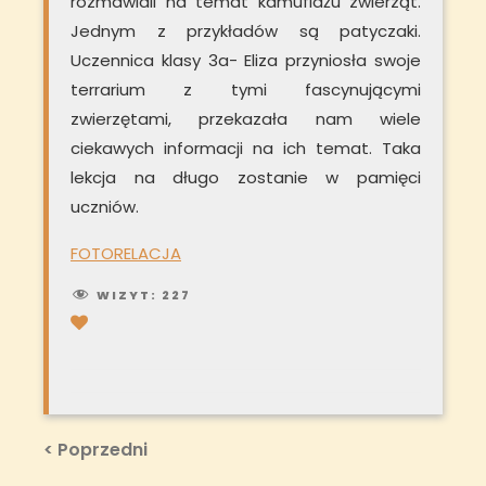
rozmawiali na temat kamuflażu zwierząt.
Jednym z przykładów są patyczaki.
Uczennica klasy 3a- Eliza przyniosła swoje
terrarium z tymi fascynującymi
zwierzętami, przekazała nam wiele
ciekawych informacji na ich temat. Taka
lekcja na długo zostanie w pamięci
uczniów.
FOTORELACJA
WIZYT:
227
Nawigacja
Previous
< Poprzedni
Post
wpisu