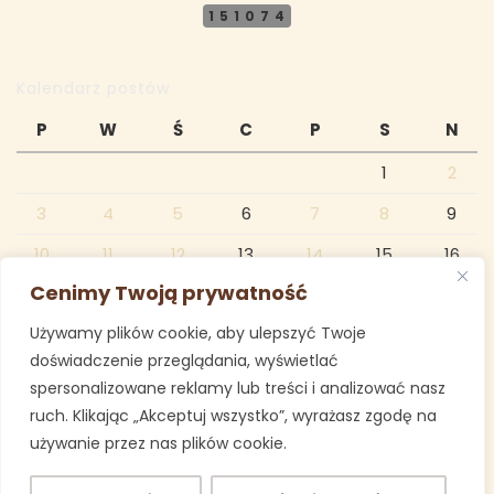
151074
Kalendarz postów
P
W
Ś
C
P
S
N
1
2
3
4
5
6
7
8
9
10
11
12
13
14
15
16
Cenimy Twoją prywatność
17
18
19
20
21
22
23
Używamy plików cookie, aby ulepszyć Twoje
24
25
26
27
28
29
30
doświadczenie przeglądania, wyświetlać
31
spersonalizowane reklamy lub treści i analizować nasz
ruch. Klikając „Akceptuj wszystko”, wyrażasz zgodę na
styczeń 2022
używanie przez nas plików cookie.
« gru
lut »