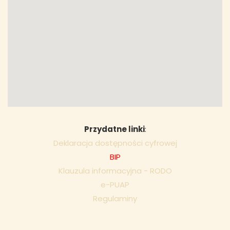
Przydatne linki
:
Deklaracja dostępności cyfrowej
BIP
Klauzula informacyjna - RODO
e-PUAP
Regulaminy