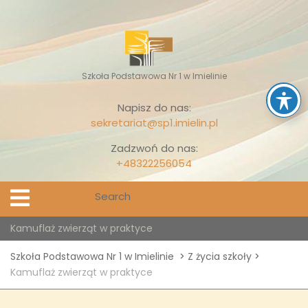
Skip
to
content
Szkoła Podstawowa Nr 1 w Imielinie
Napisz do nas:
sekretariat@sp1.imielin.pl
Zadzwoń do nas:
+48322256054
Search
Open
Menu
for:
Kamuflaż zwierząt w praktyce
Szkoła Podstawowa Nr 1 w Imielinie
>
Z życia szkoły
>
Kamuflaż zwierząt w praktyce