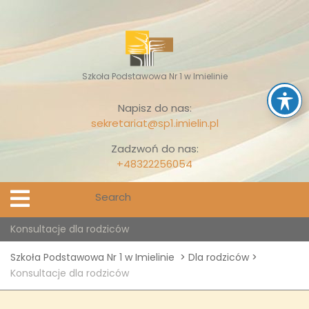
Skip
to
content
Szkoła Podstawowa Nr 1 w Imielinie
Napisz do nas:
sekretariat@sp1.imielin.pl
Zadzwoń do nas:
+48322256054
Search
Open
Menu
for:
Konsultacje dla rodziców
Szkoła Podstawowa Nr 1 w Imielinie
>
Dla rodziców
>
Konsultacje dla rodziców