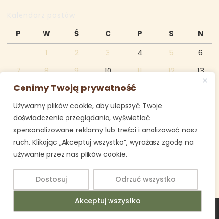
Kalendarz postów
P
W
Ś
C
P
S
N
1
2
3
4
5
6
7
8
9
10
11
12
13
Cenimy Twoją prywatność
14
15
16
17
18
19
20
Używamy plików cookie, aby ulepszyć Twoje
21
22
23
24
25
26
27
doświadczenie przeglądania, wyświetlać
28
spersonalizowane reklamy lub treści i analizować nasz
ruch. Klikając „Akceptuj wszystko”, wyrażasz zgodę na
luty 2022
używanie przez nas plików cookie.
« sty
mar »
Dostosuj
Odrzuć wszystko
Akceptuj wszystko
Education WordPress Theme
Copyright 2025 Imielin SP 1