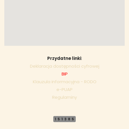
Przydatne linki
:
Deklaracja dostępności cyfrowej
BIP
Klauzula informacyjna - RODO
e-PUAP
Regulaminy
151385