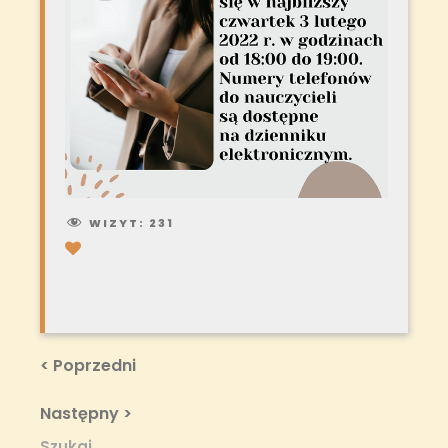
WIZYT:
231
Nawigacja
Previous
< Poprzedni
Post
wpisu
Next
Następny >
Post
Szukaj