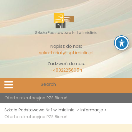
Skip
to
content
Szkoła Podstawowa Nr 1 w Imielinie
Napisz do nas:
sekretariat@sp1.imielin.pl
Zadzwoń do nas:
+48322256054
Search
Open
Menu
for:
Oferta rekrutacyjna PZS Bieruń
Szkoła Podstawowa Nr 1 w Imielinie
>
Informacje
>
Oferta rekrutacyjna PZS Bieruń