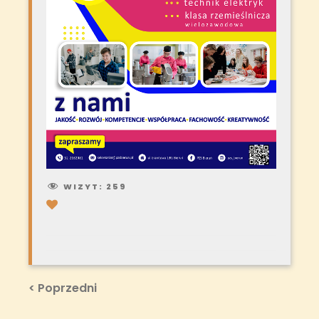
WIZYT:
259
Nawigacja
Previous
< Poprzedni
Post
wpisu