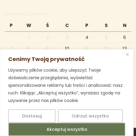
Kalendarz postów
P
W
Ś
C
P
S
N
1
2
3
4
5
6
7
8
9
10
11
12
13
Cenimy Twoją prywatność
14
15
16
17
18
19
20
Używamy plików cookie, aby ulepszyć Twoje
21
22
23
24
25
26
27
doświadczenie przeglądania, wyświetlać
28
spersonalizowane reklamy lub treści i analizować nasz
ruch. Klikając „Akceptuj wszystko”, wyrażasz zgodę na
luty 2022
używanie przez nas plików cookie.
« sty
mar »
Dostosuj
Odrzuć wszystko
Akceptuj wszystko
Education WordPress Theme
Copyright 2025 Imielin SP 1