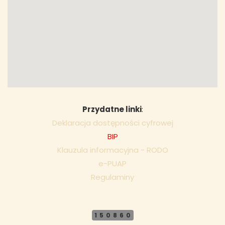
Przydatne linki
:
Deklaracja dostępności cyfrowej
BIP
Klauzula informacyjna - RODO
e-PUAP
Regulaminy
150860