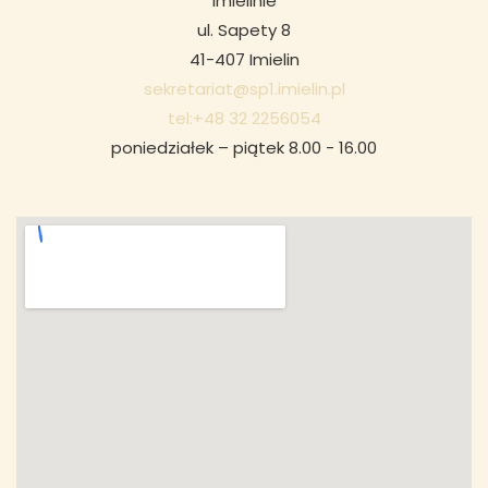
Imielinie
ul. Sapety 8
41-407 Imielin
sekretariat@sp1.imielin.pl
tel:+48 32 2256054
poniedziałek – piątek 8.00 - 16.00