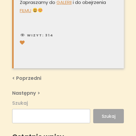
Zapraszamy do
GALERII
i do obejrzenia
FILMU
WIZYT:
314
Nawigacja
Previous
< Poprzedni
Post
wpisu
Next
Następny >
Post
Szukaj
Szukaj