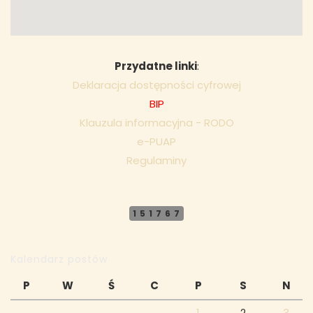
Przydatne linki
:
Deklaracja dostępności cyfrowej
BIP
Klauzula informacyjna - RODO
e-PUAP
Regulaminy
151767
Kalendarz postów
P
W
Ś
C
P
S
N
1
2
3