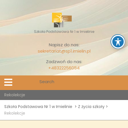
Skip
to
content
Szkoła Podstawowa Nr 1 w Imielinie
Napisz do nas:
sekretariat@sp1.imielin.pl
Zadzwoń do nas:
+48322256054
Search
Open
Menu
for:
Rekolekcje
Szkoła Podstawowa Nr 1 w Imielinie
>
Z życia szkoły
>
Rekolekcje