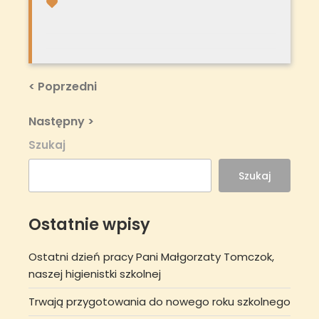
Nawigacja
Previous
< Poprzedni
Post
wpisu
Next
Następny >
Post
Szukaj
Szukaj
Ostatnie wpisy
Ostatni dzień pracy Pani Małgorzaty Tomczok,
naszej higienistki szkolnej
Trwają przygotowania do nowego roku szkolnego