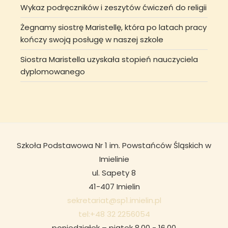
Wykaz podręczników i zeszytów ćwiczeń do religii
Żegnamy siostrę Maristellę, która po latach pracy
kończy swoją posługę w naszej szkole
Siostra Maristella uzyskała stopień nauczyciela
dyplomowanego
Szkoła Podstawowa Nr 1 im. Powstańców Śląskich w
Imielinie
ul. Sapety 8
41-407 Imielin
sekretariat@sp1.imielin.pl
tel:+48 32 2256054
poniedziałek – piątek 8.00 - 16.00