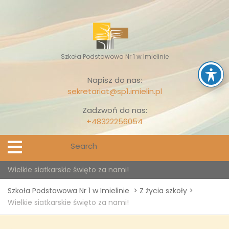
Skip
to
content
Szkoła Podstawowa Nr 1 w Imielinie
Napisz do nas:
sekretariat@sp1.imielin.pl
Zadzwoń do nas:
+48322256054
Search
Open
Menu
for:
Wielkie siatkarskie święto za nami!
Szkoła Podstawowa Nr 1 w Imielinie
>
Z życia szkoły
>
Wielkie siatkarskie święto za nami!