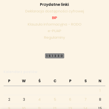
Przydatne linki
:
Deklaracja dostępności cyfrowej
BIP
Klauzula informacyjna - RODO
e-PUAP
Regulaminy
151330
Kalendarz postów
P
W
Ś
C
P
S
N
1
2
3
4
5
6
7
8
9
10
11
12
13
14
15