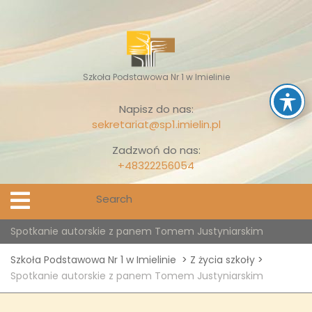
Skip
to
content
Szkoła Podstawowa Nr 1 w Imielinie
Napisz do nas:
sekretariat@sp1.imielin.pl
Zadzwoń do nas:
+48322256054
Search
Open
Menu
for:
Spotkanie autorskie z panem Tomem Justyniarskim
Szkoła Podstawowa Nr 1 w Imielinie
>
Z życia szkoły
>
Spotkanie autorskie z panem Tomem Justyniarskim