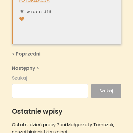
FOTORELACJA
WIZYT:
218
Nawigacja
Previous
< Poprzedni
Post
wpisu
Next
Następny >
Post
Szukaj
Szukaj
Ostatnie wpisy
Ostatni dzień pracy Pani Małgorzaty Tomczok,
naszej higienistki szkolnej