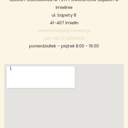
Imielinie
ul. Sapety 8
41-407 Imielin
sekretariat@sp1.imielin.pl
tel:+48 32 2256054
poniedziałek – piątek 8.00 - 16.00