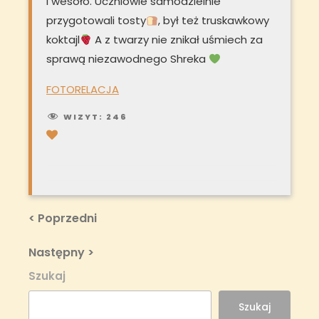
i wesoło. Uczniowie samodzielnie
przygotowali tosty
, był też truskawkowy
koktajl
A z twarzy nie znikał uśmiech za
sprawą niezawodnego Shreka
FOTORELACJA
WIZYT:
246
Nawigacja
Previous
< Poprzedni
Post
wpisu
Next
Następny >
Post
Szukaj
Szukaj