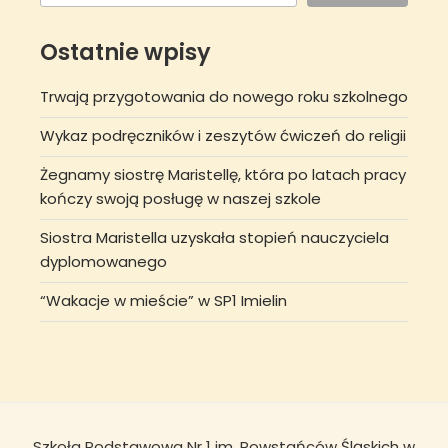
Ostatnie wpisy
Trwają przygotowania do nowego roku szkolnego
Wykaz podręczników i zeszytów ćwiczeń do religii
Żegnamy siostrę Maristellę, która po latach pracy
kończy swoją posługę w naszej szkole
Siostra Maristella uzyskała stopień nauczyciela
dyplomowanego
“Wakacje w mieście” w SP1 Imielin
Szkoła Podstawowa Nr 1 im. Powstańców Śląskich w