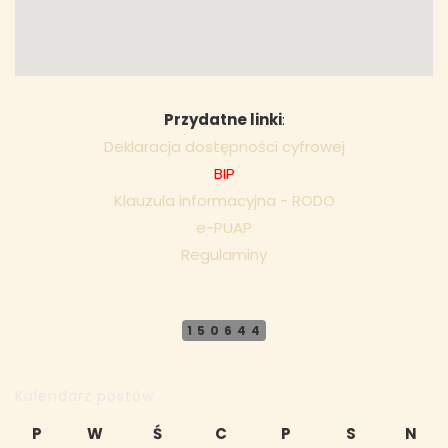
Przydatne linki
:
Deklaracja dostępności cyfrowej
BIP
Klauzula informacyjna - RODO
e-PUAP
Regulaminy
150644
Kalendarz postów
P
W
Ś
C
P
S
N