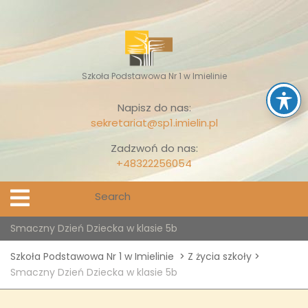
Skip
to
content
Szkoła Podstawowa Nr 1 w Imielinie
Napisz do nas:
sekretariat@sp1.imielin.pl
Zadzwoń do nas:
+48322256054
Search
Open
Menu
for:
Smaczny Dzień Dziecka w klasie 5b
Szkoła Podstawowa Nr 1 w Imielinie
>
Z życia szkoły
>
Smaczny Dzień Dziecka w klasie 5b