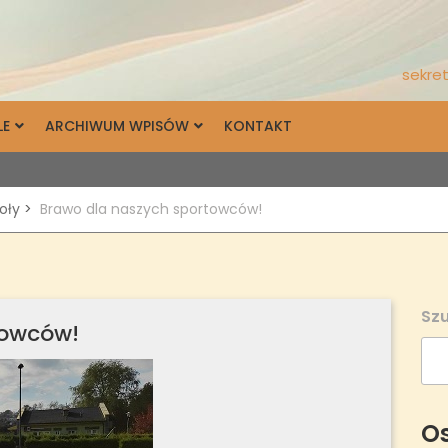
sekret
LE
ARCHIWUM WPISÓW
KONTAKT
koły
>
Brawo dla naszych sportowców!
Szu
towców!
Os