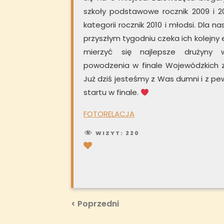
szkoły podstawowe rocznik 2009 i 2
kategorii rocznik 2010 i młodsi. Dla 
przyszłym tygodniu czeka ich kolejny
mierzyć się najlepsze drużyny 
powodzenia w finale Wojewódzkich 
Już dziś jesteśmy z Was dumni i z p
startu w finale.
FOTORELACJA
WIZYT:
220
Nawigacja
Previous
< Poprzedni
Post
wpisu