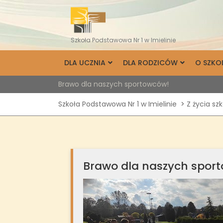
Skip
to
content
Szkoła Podstawowa Nr 1 w Imielinie
DLA UCZNIA
DLA RODZICÓW
O SZKO
Brawo dla naszych sportowców!
Szkoła Podstawowa Nr 1 w Imielinie
>
Z życia sz
Brawo dla naszych spor