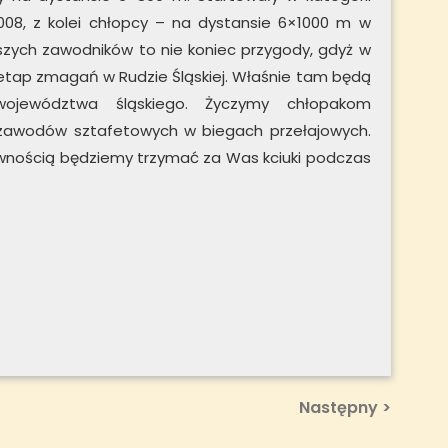
008, z kolei chłopcy – na dystansie 6×1000 m w
naszych zawodników to nie koniec przygody, gdyż w
 etap zmagań w Rudzie Śląskiej. Właśnie tam będą
województwa śląskiego. Życzymy chłopakom
zawodów sztafetowych w biegach przełajowych.
ewnością będziemy trzymać za Was kciuki podczas
Next
Następny >
Post