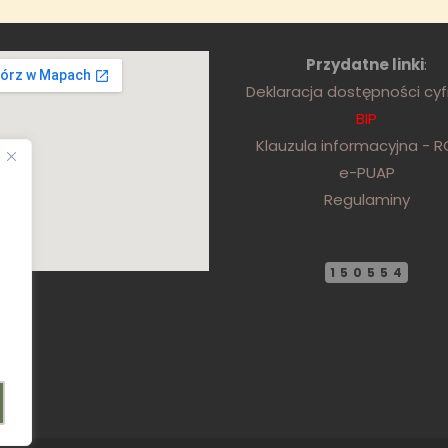
Przydatne linki
:
Deklaracja dostępności cy
BIP
Klauzula informacyjna - 
e-PUAP
Regulaminy
150554