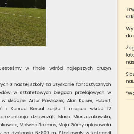
Trw
szk
Wyk
do r
Żeg
lat
nas
esteśmy w finale wśród najlepszych drużyn
Sio
na
wych z naszej szkoły za uzyskanie fantastycznych
dów w sztafetowych biegach przełajowych w
“Wa
 składzie: Artur Pawliczek, Alan Kaiser, Hubert
woń i Konrad Bercal zajęła 1 miejsce wśród 12
eprezentacja dziewcząt: Maria Mieszczakowska,
 Bukowiec, Malwina Rozmus, Maja Górny uplasowała
ły na dystansie 6×800 m. Startowały w kategorii