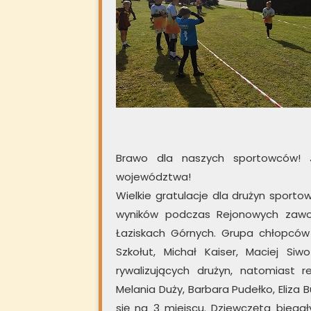
Brawo dla naszych sportowców! J
województwa!
Wielkie gratulacje dla drużyn sporto
wyników podczas Rejonowych zawo
Łaziskach Górnych. Grupa chłopców w
Szkołut, Michał Kaiser, Maciej Si
rywalizujących drużyn, natomiast r
Melania Duży, Barbara Pudełko, Eliza
się na 3 miejscu. Dziewczęta biega