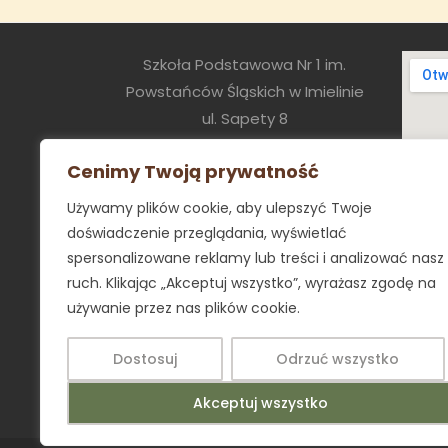
Szkoła Podstawowa Nr 1 im.
Powstańców Śląskich w Imielinie
ul. Sapety 8
41-407 Imielin
Cenimy Twoją prywatność
sekretariat@sp1.imielin.pl
tel:+48 32 2256054
Używamy plików cookie, aby ulepszyć Twoje
poniedziałek – piątek 8.00 - 16.00
doświadczenie przeglądania, wyświetlać
spersonalizowane reklamy lub treści i analizować nasz
ruch. Klikając „Akceptuj wszystko”, wyrażasz zgodę na
używanie przez nas plików cookie.
Dostosuj
Odrzuć wszystko
Akceptuj wszystko