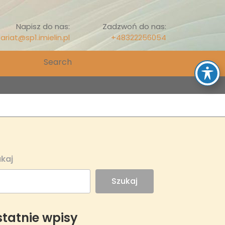
Napisz do nas:
Zadzwoń do nas:
ariat@sp1.imielin.pl
+48322256054
Search
for:
kaj
Szukaj
tatnie wpisy