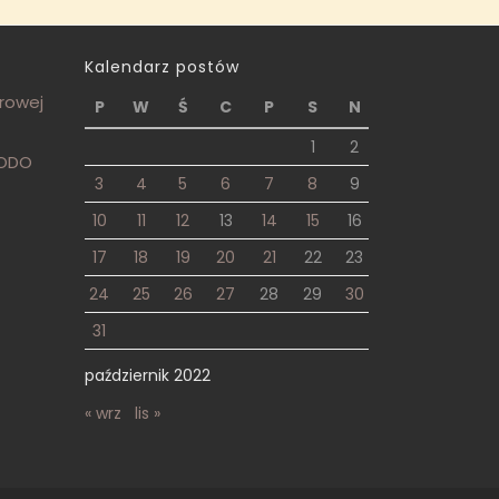
Kalendarz postów
frowej
P
W
Ś
C
P
S
N
1
2
RODO
3
4
5
6
7
8
9
10
11
12
13
14
15
16
17
18
19
20
21
22
23
24
25
26
27
28
29
30
31
październik 2022
« wrz
lis »