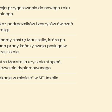
ają przygotowania do nowego roku
olnego
az podręczników i zeszytów ćwiczeń
eligii
namy siostrę Maristellę, która po
ach pracy kończy swoją posługę w
zej szkole
stra Maristella uzyskała stopień
uczyciela dyplomowanego
kacje w mieście” w SP1 Imielin