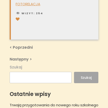
FOTORELACJA
WIZYT:
254
Nawigacja
Previous
< Poprzedni
Post
wpisu
Next
Następny >
Post
Szukaj
Szukaj
Ostatnie wpisy
Trwają przygotowania do nowego roku szkolnego