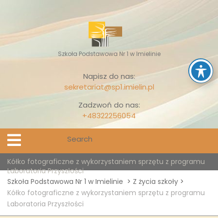
Skip
to
content
Szkoła Podstawowa Nr 1 w Imielinie
Napisz do nas:
sekretariat@sp1.imielin.pl
Zadzwoń do nas:
+48322256054
Search
Open
Menu
for:
Kółko fotograficzne z wykorzystaniem sprzętu z programu
Laboratoria Przyszłości
Szkoła Podstawowa Nr 1 w Imielinie
>
Z życia szkoły
>
Kółko fotograficzne z wykorzystaniem sprzętu z programu
Laboratoria Przyszłości