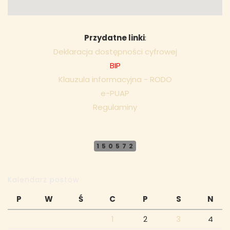
Przydatne linki
:
Deklaracja dostępności cyfrowej
BIP
Klauzula informacyjna - RODO
e-PUAP
Regulaminy
150572
Kalendarz postów
P
W
Ś
C
P
S
N
1
2
3
4