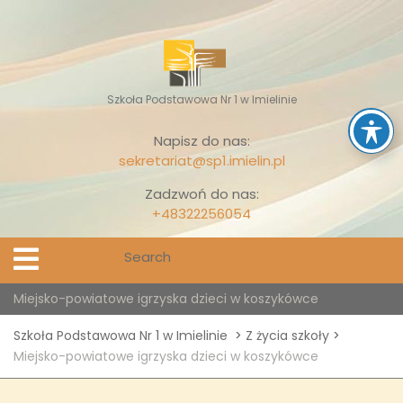
Skip
to
content
Szkoła Podstawowa Nr 1 w Imielinie
Napisz do nas:
sekretariat@sp1.imielin.pl
Zadzwoń do nas:
+48322256054
Search
Open
Menu
for:
Miejsko-powiatowe igrzyska dzieci w koszykówce
Szkoła Podstawowa Nr 1 w Imielinie
>
Z życia szkoły
>
Miejsko-powiatowe igrzyska dzieci w koszykówce