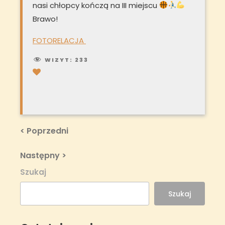
nasi chłopcy kończą na III miejscu
Brawo!
FOTORELACJA
WIZYT:
233
Nawigacja
Previous
< Poprzedni
Post
wpisu
Next
Następny >
Post
Szukaj
Szukaj