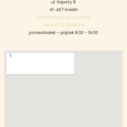
ul. Sapety 8
41-407 Imielin
sekretariat@sp1.imielin.pl
tel:+48 32 2256054
poniedziałek – piątek 8.00 - 16.00