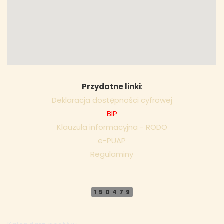
Przydatne linki
:
Deklaracja dostępności cyfrowej
BIP
Klauzula informacyjna - RODO
e-PUAP
Regulaminy
150479