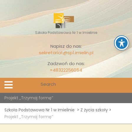
Skip
to
content
Szkoła Podstawowa Nr 1 w Imielinie
Napisz do nas:
sekretariat@sp1.imielin.pl
Zadzwoń do nas:
+48322256054
Search
Open
Menu
for:
Projekt „Trzymaj formę”
Szkoła Podstawowa Nr 1 w Imielinie
>
Z życia szkoły
>
Projekt „Trzymaj formę”