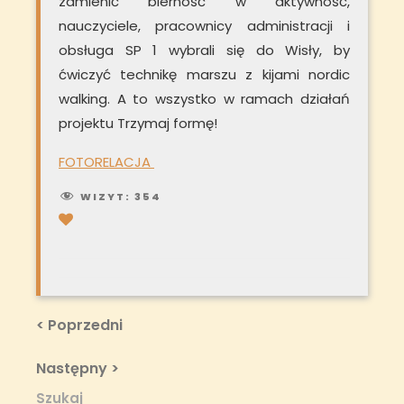
zamienić bierność w aktywność,
nauczyciele, pracownicy administracji i
obsługa SP 1 wybrali się do Wisły, by
ćwiczyć technikę marszu z kijami nordic
walking. A to wszystko w ramach działań
projektu Trzymaj formę!
FOTORELACJA
WIZYT:
354
Nawigacja
Previous
< Poprzedni
Post
wpisu
Next
Następny >
Post
Szukaj