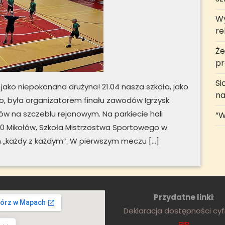
Wy
rel
Że
pr
Si
jako niepokonana drużyna! 21.04 nasza szkoła, jako
na
o, była organizatorem finału zawodów Igrzysk
ców na szczeblu rejonowym. Na parkiecie hali
“W
10 Mikołów, Szkoła Mistrzostwa Sportowego w
em „każdy z każdym”. W pierwszym meczu […]
Przydatne linki
:
Deklaracja dostępności cy
BIP