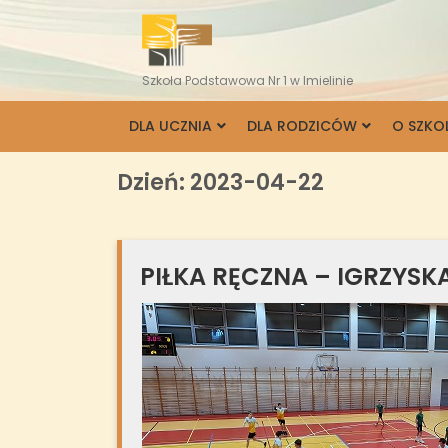
Skip
to
content
Szkoła Podstawowa Nr 1 w Imielinie
DLA UCZNIA
DLA RODZICÓW
O SZKO
Dzień:
2023-04-22
PIŁKA RĘCZNA – IGRZYSK