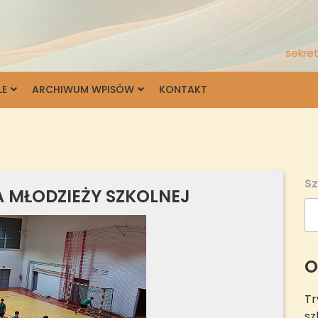
sekret
LE
ARCHIWUM WPISÓW
KONTAKT
Sz
A MŁODZIEŻY SZKOLNEJ
O
Tr
sz