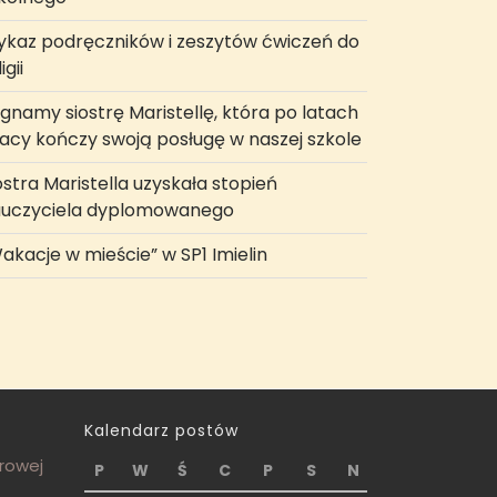
kaz podręczników i zeszytów ćwiczeń do
igii
gnamy siostrę Maristellę, która po latach
acy kończy swoją posługę w naszej szkole
ostra Maristella uzyskała stopień
uczyciela dyplomowanego
akacje w mieście” w SP1 Imielin
Kalendarz postów
frowej
P
W
Ś
C
P
S
N