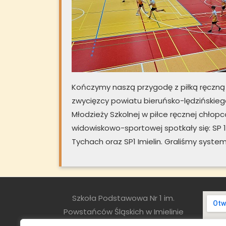
Kończymy naszą przygodę z piłką ręczną 
zwycięzcy powiatu bieruńsko-lędzińskieg
Młodzieży Szkolnej w piłce ręcznej chłop
widowiskowo-sportowej spotkały się: SP 
Tychach oraz SP1 Imielin. Graliśmy syst
Szkoła Podstawowa Nr 1 im.
Powstańców Śląskich w Imielinie
ul. Sapety 8