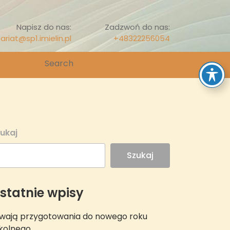
Napisz do nas:
Zadzwoń do nas:
ariat@sp1.imielin.pl
+48322256054
Search
for:
ukaj
Szukaj
statnie wpisy
wają przygotowania do nowego roku
kolnego