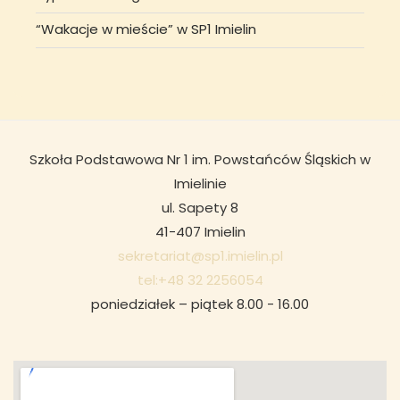
“Wakacje w mieście” w SP1 Imielin
Szkoła Podstawowa Nr 1 im. Powstańców Śląskich w
Imielinie
ul. Sapety 8
41-407 Imielin
sekretariat@sp1.imielin.pl
tel:+48 32 2256054
poniedziałek – piątek 8.00 - 16.00