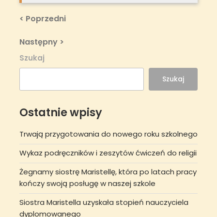
Nawigacja
Previous
< Poprzedni
Post
wpisu
Next
Następny >
Post
Szukaj
Szukaj
Ostatnie wpisy
Trwają przygotowania do nowego roku szkolnego
Wykaz podręczników i zeszytów ćwiczeń do religii
Żegnamy siostrę Maristellę, która po latach pracy
kończy swoją posługę w naszej szkole
Siostra Maristella uzyskała stopień nauczyciela
dyplomowanego