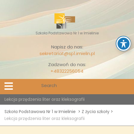
Skip
to
content
Szkoła Podstawowa Nr 1 w Imielinie
Napisz do nas:
sekretariat@sp1.imielin.pl
Zadzwoń do nas:
+48322256054
Search
Open
Menu
for:
Lekcja przędzenia liter oraz kleksografii
Szkoła Podstawowa Nr 1 w Imielinie
>
Z życia szkoły
>
Lekcja przędzenia liter oraz kleksografii