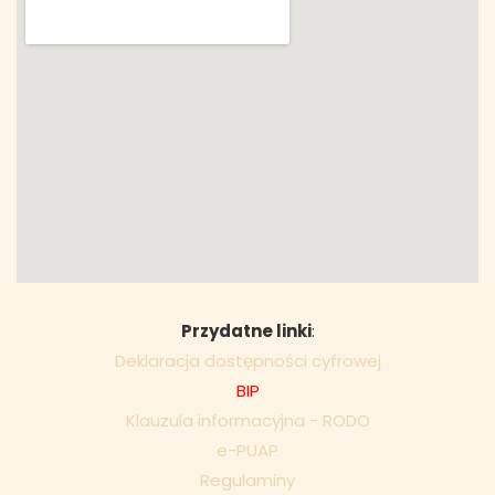
Przydatne linki
:
Deklaracja dostępności cyfrowej
BIP
Klauzula informacyjna - RODO
e-PUAP
Regulaminy