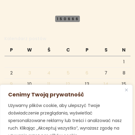
150666
Kalendarz postów
P
W
Ś
C
P
S
N
1
2
3
4
5
6
7
8
9
10
11
12
13
14
15
Cenimy Twoją prywatność
16
17
18
19
20
21
22
Używamy plików cookie, aby ulepszyć Twoje
23
24
25
26
27
28
29
doświadczenie przeglądania, wyświetlać
30
31
spersonalizowane reklamy lub treści i analizować nasz
ruch. Klikając „Akceptuj wszystko”, wyrażasz zgodę na
grudzień 2024