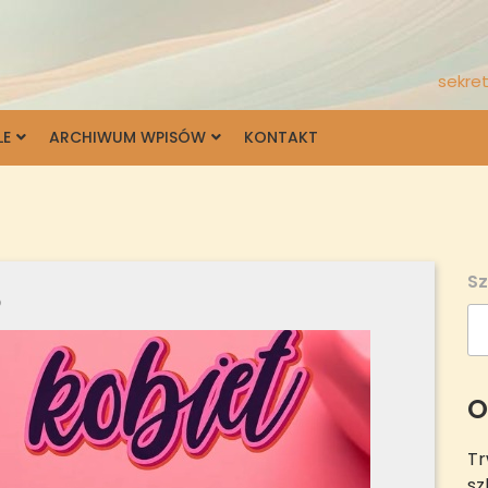
sekret
LE
ARCHIWUM WPISÓW
KONTAKT
Sz
o
O
Tr
sz