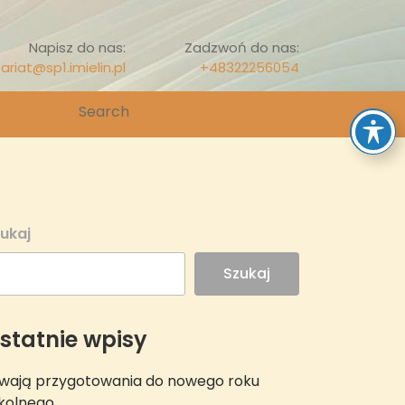
Napisz do nas:
Zadzwoń do nas:
ariat@sp1.imielin.pl
+48322256054
Search
for:
ukaj
Szukaj
statnie wpisy
wają przygotowania do nowego roku
kolnego