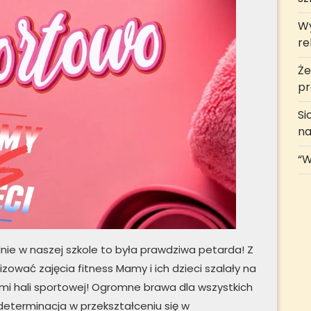
Wy
rel
Że
pr
Si
na
“W
dnie w naszej szkole to była prawdziwa petarda! Z
zować zajęcia fitness Mamy i ich dzieci szalały na
mi hali sportowej! Ogromne brawa dla wszystkich
determinacja w przekształceniu się w