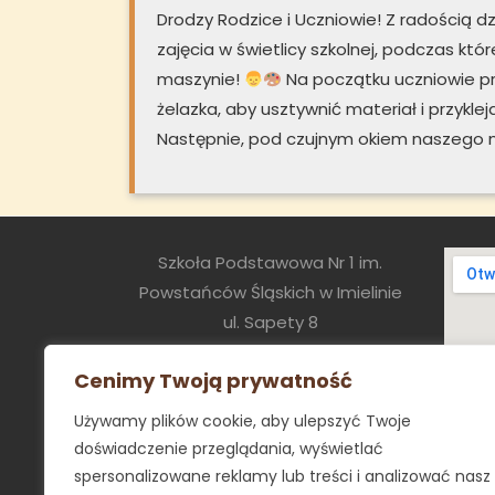
Drodzy Rodzice i Uczniowie! Z radością d
zajęcia w świetlicy szkolnej, podczas któ
maszynie!
Na początku uczniowie pr
żelazka, aby usztywnić materiał i przyklej
Następnie, pod czujnym okiem naszego n
Szkoła Podstawowa Nr 1 im.
Powstańców Śląskich w Imielinie
ul. Sapety 8
41-407 Imielin
Cenimy Twoją prywatność
sekretariat@sp1.imielin.pl
tel:+48 32 2256054
Używamy plików cookie, aby ulepszyć Twoje
poniedziałek – piątek 8.00 - 16.00
doświadczenie przeglądania, wyświetlać
spersonalizowane reklamy lub treści i analizować nasz