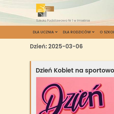
Skip
to
content
Szkoła Podstawowa Nr 1 w Imielinie
DLA UCZNIA
DLA RODZICÓW
O SZKO
Dzień:
2025-03-06
Dzień Kobiet na sportow