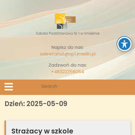
Skip
to
content
Szkoła Podstawowa Nr 1 w Imielinie
Napisz do nas:
sekretariat@sp1.imielin.pl
Zadzwoń do nas:
+48322256054
Search
Open
Menu
for:
Dzień:
2025-05-09
Strażacy w szkole