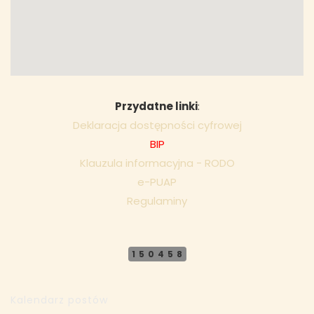
Przydatne linki
:
Deklaracja dostępności cyfrowej
BIP
Klauzula informacyjna - RODO
e-PUAP
Regulaminy
150458
Kalendarz postów