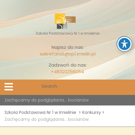
Skip
to
content
Szkoła Podstawowa Nr 1 w Imielinie
Napisz do nas:
sekretariat@sp1.imielin.pl
Zadzwoń do nas:
+48322256054
Search
Open
Menu
for:
Zachęcamy do podglądania… bocianów
Szkoła Podstawowa Nr 1 w Imielinie
>
Konkursy
>
Zachęcamy do podglądania… bocianów