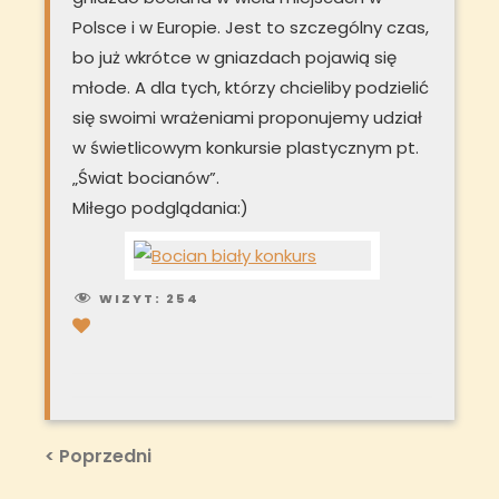
Polsce i w Europie. Jest to szczególny czas,
bo już wkrótce w gniazdach pojawią się
młode. A dla tych, którzy chcieliby podzielić
się swoimi wrażeniami proponujemy udział
w świetlicowym konkursie plastycznym pt.
„Świat bocianów”.
Miłego podglądania:)
WIZYT:
254
Nawigacja
Previous
< Poprzedni
Post
wpisu