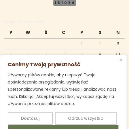
151086
Kalendarz postów
P
W
Ś
C
P
S
N
1
2
3
4
5
6
7
8
9
10
Cenimy Twoją prywatność
11
12
13
14
15
16
17
Używamy plików cookie, aby ulepszyć Twoje
18
19
20
21
22
23
24
doświadczenie przeglądania, wyświetlać
25
26
27
28
29
30
31
spersonalizowane reklamy lub treści i analizować nasz
ruch. Klikając „Akceptuj wszystko”, wyrażasz zgodę na
maj 2020
używanie przez nas plików cookie.
« kwi
cze »
Dostosuj
Odrzuć wszystko