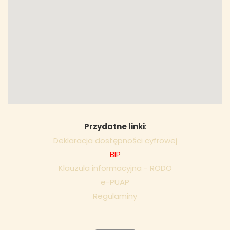
Przydatne linki
:
Deklaracja dostępności cyfrowej
BIP
Klauzula informacyjna - RODO
e-PUAP
Regulaminy