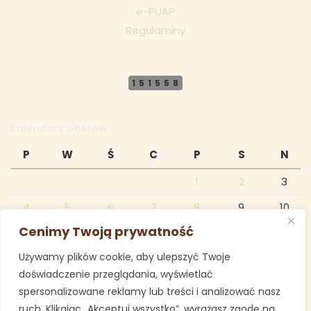
e-PUAP
Regulaminy
151558
Kalendarz postów
P
W
Ś
C
P
S
N
1
2
3
4
5
6
7
8
9
10
Cenimy Twoją prywatność
11
12
13
14
15
16
17
Używamy plików cookie, aby ulepszyć Twoje
18
19
20
21
22
23
24
doświadczenie przeglądania, wyświetlać
25
26
27
28
29
30
31
spersonalizowane reklamy lub treści i analizować nasz
ruch. Klikając „Akceptuj wszystko”, wyrażasz zgodę na