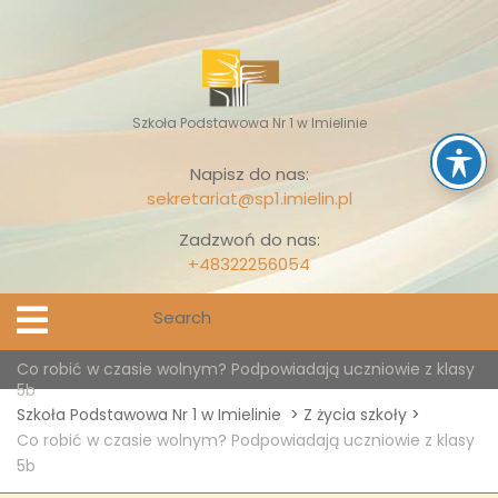
Skip
to
content
Szkoła Podstawowa Nr 1 w Imielinie
Napisz do nas:
sekretariat@sp1.imielin.pl
Zadzwoń do nas:
+48322256054
Search
Open
Menu
for:
Co robić w czasie wolnym? Podpowiadają uczniowie z klasy
5b
Szkoła Podstawowa Nr 1 w Imielinie
>
Z życia szkoły
>
Co robić w czasie wolnym? Podpowiadają uczniowie z klasy
5b