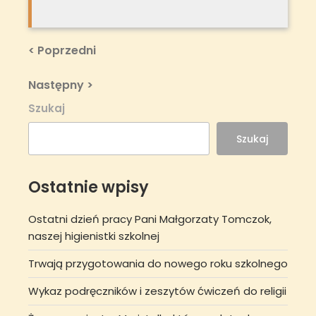
Nawigacja
Previous
< Poprzedni
Post
wpisu
Next
Następny >
Post
Szukaj
Szukaj
Ostatnie wpisy
Ostatni dzień pracy Pani Małgorzaty Tomczok,
naszej higienistki szkolnej
Trwają przygotowania do nowego roku szkolnego
Wykaz podręczników i zeszytów ćwiczeń do religii