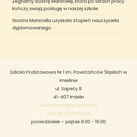
Żegnamy siostrę Maristellę, która po latach pracy
kończy swoją posługę w naszej szkole
Siostra Maristella uzyskała stopień nauczyciela
dyplomowanego
Szkoła Podstawowa Nr 1 im. Powstańców Śląskich w
Imielinie
ul. Sapety 8
41-407 Imielin
sekretariat@sp1.imielin.pl
tel:+48 32 2256054
poniedziałek – piątek 8.00 - 16.00