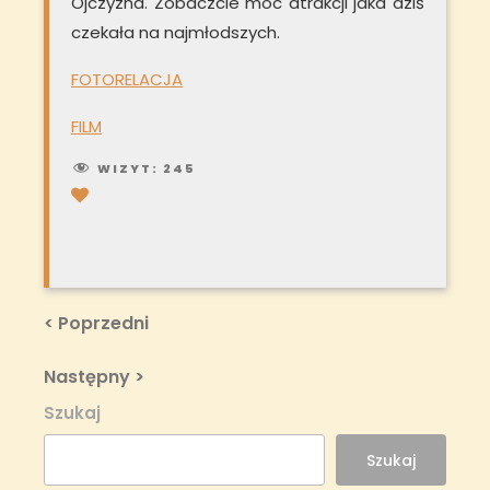
Ojczyzna. Zobaczcie moc atrakcji jaka dziś
czekała na najmłodszych.
FOTORELACJA
FILM
WIZYT:
245
Nawigacja
Previous
< Poprzedni
Post
wpisu
Next
Następny >
Post
Szukaj
Szukaj