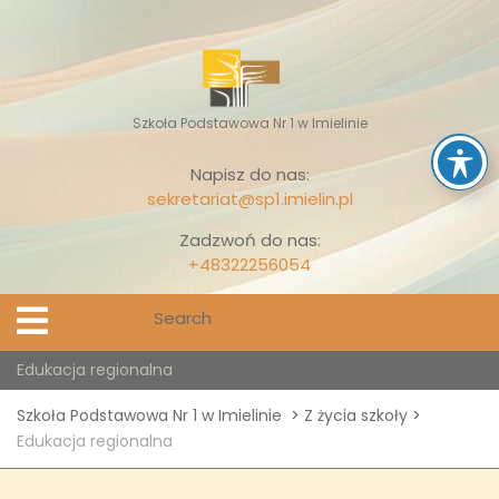
Skip
to
content
Szkoła Podstawowa Nr 1 w Imielinie
Napisz do nas:
sekretariat@sp1.imielin.pl
Zadzwoń do nas:
+48322256054
Search
Open
Menu
for:
Edukacja regionalna
Szkoła Podstawowa Nr 1 w Imielinie
>
Z życia szkoły
>
Edukacja regionalna