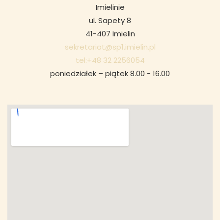
Imielinie
ul. Sapety 8
41-407 Imielin
sekretariat@sp1.imielin.pl
tel:+48 32 2256054
poniedziałek – piątek 8.00 - 16.00