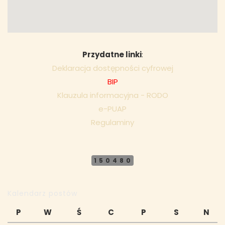
Przydatne linki
:
Deklaracja dostępności cyfrowej
BIP
Klauzula informacyjna - RODO
e-PUAP
Regulaminy
150480
Kalendarz postów
P
W
Ś
C
P
S
N