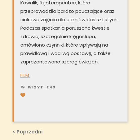
Kowalik, fizjoterapeutce, która
przeprowadziła bardzo pouczające oraz
ciekawe zajęcia dla uczniów klas szóstych.
Podczas spotkania poruszono kwestie
zdrowia, szczególnie kręgosłupa,
omówiono czynniki, które wpływają na
prawidłową i wadliwą postawę, a także
zaprezentowano szereg ćwiczeń.
FILM
WIZYT:
243
Nawigacja
Previous
< Poprzedni
Post