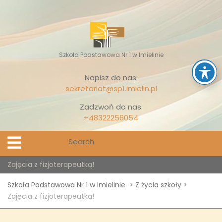
Skip
to
content
Szkoła Podstawowa Nr 1 w Imielinie
Napisz do nas:
sekretariat@sp1.imielin.pl
Zadzwoń do nas:
+48322256054
Search
Open
Menu
for:
Zajęcia z fizjoterapeutką!
Szkoła Podstawowa Nr 1 w Imielinie
>
Z życia szkoły
>
Zajęcia z fizjoterapeutką!