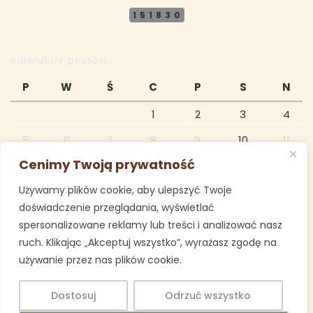
151830
Kalendarz postów
P
W
Ś
C
P
S
N
1
2
3
4
5
6
7
8
9
10
11
Cenimy Twoją prywatność
12
13
14
15
16
17
18
Używamy plików cookie, aby ulepszyć Twoje
19
20
21
22
23
24
25
doświadczenie przeglądania, wyświetlać
26
27
28
29
30
31
spersonalizowane reklamy lub treści i analizować nasz
ruch. Klikając „Akceptuj wszystko”, wyrażasz zgodę na
maj 2025
używanie przez nas plików cookie.
« kwi
cze »
Dostosuj
Odrzuć wszystko