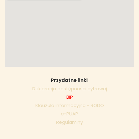
Przydatne linki
:
Deklaracja dostępności cyfrowej
BIP
Klauzula informacyjna - RODO
e-PUAP
Regulaminy