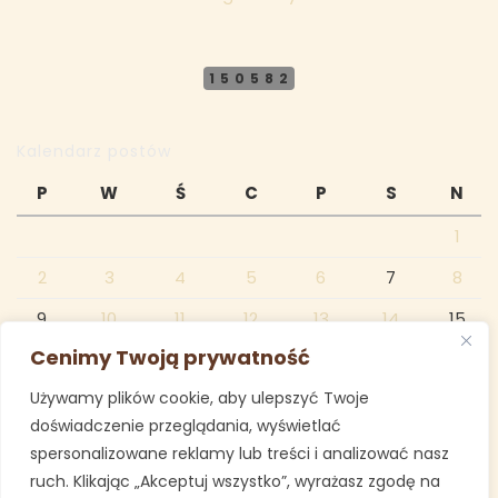
150582
Kalendarz postów
P
W
Ś
C
P
S
N
1
2
3
4
5
6
7
8
9
10
11
12
13
14
15
Cenimy Twoją prywatność
16
17
18
19
20
21
22
Używamy plików cookie, aby ulepszyć Twoje
23
24
25
26
27
28
29
doświadczenie przeglądania, wyświetlać
30
31
spersonalizowane reklamy lub treści i analizować nasz
ruch. Klikając „Akceptuj wszystko”, wyrażasz zgodę na
październik 2023