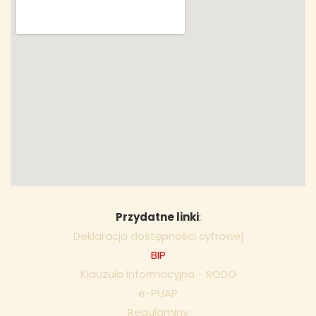
Przydatne linki
:
Deklaracja dostępności cyfrowej
BIP
Klauzula informacyjna - RODO
e-PUAP
Regulaminy