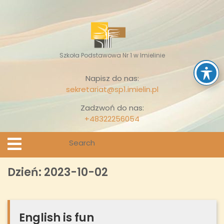
Skip
to
content
Szkoła Podstawowa Nr 1 w Imielinie
Napisz do nas:
sekretariat@sp1.imielin.pl
Zadzwoń do nas:
+48322256054
Search
Open
Menu
for:
Dzień:
2023-10-02
English is fun