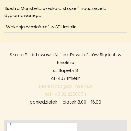
Siostra Maristella uzyskała stopień nauczyciela
dyplomowanego
“Wakacje w mieście” w SP1 Imielin
Szkoła Podstawowa Nr 1 im. Powstańców Śląskich w
Imielinie
ul. Sapety 8
41-407 Imielin
sekretariat@sp1.imielin.pl
tel:+48 32 2256054
poniedziałek – piątek 8.00 - 16.00