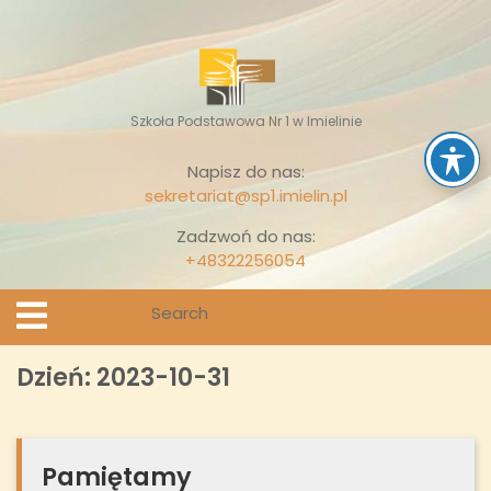
Skip
to
content
Szkoła Podstawowa Nr 1 w Imielinie
Napisz do nas:
sekretariat@sp1.imielin.pl
Zadzwoń do nas:
+48322256054
Search
Open
Menu
for:
Dzień:
2023-10-31
Pamiętamy