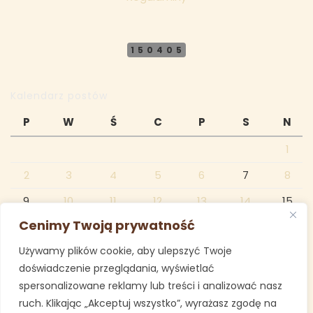
150405
Kalendarz postów
P
W
Ś
C
P
S
N
1
2
3
4
5
6
7
8
9
10
11
12
13
14
15
Cenimy Twoją prywatność
16
17
18
19
20
21
22
Używamy plików cookie, aby ulepszyć Twoje
23
24
25
26
27
28
29
doświadczenie przeglądania, wyświetlać
30
31
spersonalizowane reklamy lub treści i analizować nasz
ruch. Klikając „Akceptuj wszystko”, wyrażasz zgodę na
październik 2023