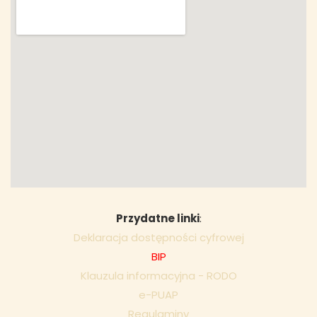
Przydatne linki
:
Deklaracja dostępności cyfrowej
BIP
Klauzula informacyjna - RODO
e-PUAP
Regulaminy