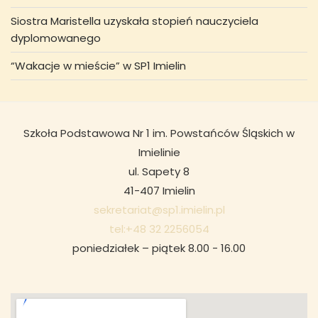
Siostra Maristella uzyskała stopień nauczyciela
dyplomowanego
“Wakacje w mieście” w SP1 Imielin
Szkoła Podstawowa Nr 1 im. Powstańców Śląskich w
Imielinie
ul. Sapety 8
41-407 Imielin
sekretariat@sp1.imielin.pl
tel:+48 32 2256054
poniedziałek – piątek 8.00 - 16.00