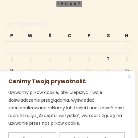
150467
Kalendarz postów
P
W
Ś
C
P
S
N
1
2
3
4
5
6
7
8
9
10
11
12
13
14
15
Cenimy Twoją prywatność
16
17
18
19
20
21
22
Używamy plików cookie, aby ulepszyć Twoje
23
24
25
26
27
28
29
doświadczenie przeglądania, wyświetlać
30
31
spersonalizowane reklamy lub treści i analizować nasz
ruch. Klikając „Akceptuj wszystko”, wyrażasz zgodę na
październik 2023
używanie przez nas plików cookie.
« wrz
lis »