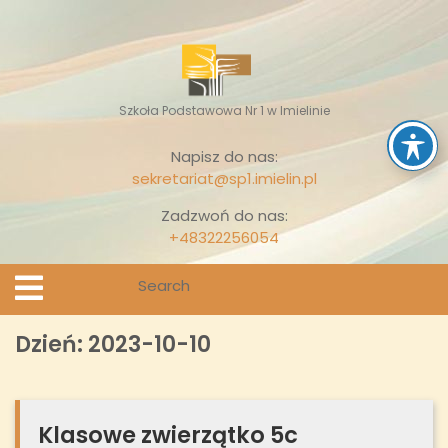
Skip
to
content
Szkoła Podstawowa Nr 1 w Imielinie
Napisz do nas:
sekretariat@sp1.imielin.pl
Zadzwoń do nas:
+48322256054
Search
Open
Menu
for:
Dzień:
2023-10-10
Klasowe zwierzątko 5c