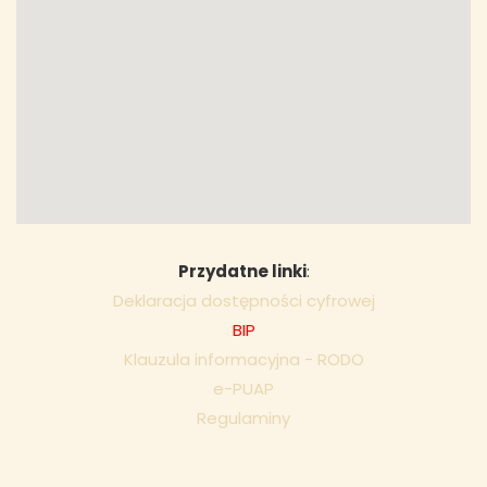
Przydatne linki
:
Deklaracja dostępności cyfrowej
BIP
Klauzula informacyjna - RODO
e-PUAP
Regulaminy