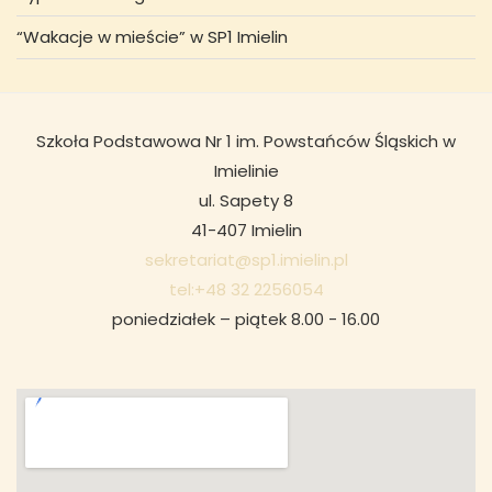
“Wakacje w mieście” w SP1 Imielin
Szkoła Podstawowa Nr 1 im. Powstańców Śląskich w
Imielinie
ul. Sapety 8
41-407 Imielin
sekretariat@sp1.imielin.pl
tel:+48 32 2256054
poniedziałek – piątek 8.00 - 16.00