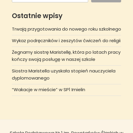
Ostatnie wpisy
Trwają przygotowania do nowego roku szkolnego
Wykaz podręczników i zeszytów ćwiczeń do religii
Żegnamy siostrę Maristellę, która po latach pracy
kończy swoją posługę w naszej szkole
Siostra Maristella uzyskała stopień nauczyciela
dyplomowanego
“Wakacje w mieście” w SP1 Imielin
Szkoła Podstawowa Nr 1 im. Powstańców Śląskich w