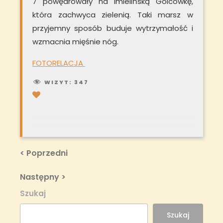
7 powędrowały na imielińską Golcówkę,
która zachwyca zielenią. Taki marsz w
przyjemny sposób buduje wytrzymałość i
wzmacnia mięśnie nóg.
FOTORELACJA
WIZYT:
347
Nawigacja
Previous
< Poprzedni
Post
wpisu
Next
Następny >
Post
Szukaj
Szukaj