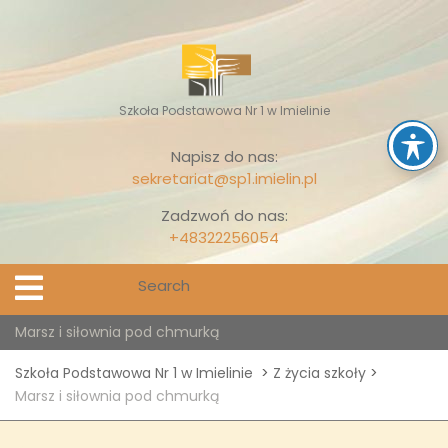
Skip
to
content
Szkoła Podstawowa Nr 1 w Imielinie
Napisz do nas:
sekretariat@sp1.imielin.pl
Zadzwoń do nas:
+48322256054
Search
Open
Menu
for:
Marsz i siłownia pod chmurką
Szkoła Podstawowa Nr 1 w Imielinie
>
Z życia szkoły
>
Marsz i siłownia pod chmurką