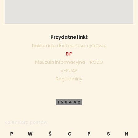
Przydatne linki
:
Deklaracja dostępności cyfrowej
BIP
Klauzula informacyjna - RODO
e-PUAP
Regulaminy
150442
Kalendarz postów
P
W
Ś
C
P
S
N