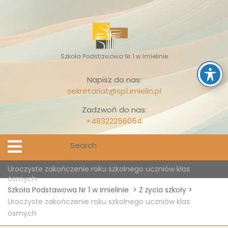
Skip
to
content
Szkoła Podstawowa Nr 1 w Imielinie
Napisz do nas:
sekretariat@sp1.imielin.pl
Zadzwoń do nas:
+48322256054
Search
Open
Menu
for:
Uroczyste zakończenie roku szkolnego uczniów klas
ósmych
Szkoła Podstawowa Nr 1 w Imielinie
>
Z życia szkoły
>
Uroczyste zakończenie roku szkolnego uczniów klas
ósmych