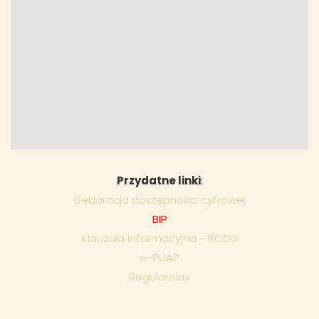
Przydatne linki
:
Deklaracja dostępności cyfrowej
BIP
Klauzula informacyjna - RODO
e-PUAP
Regulaminy