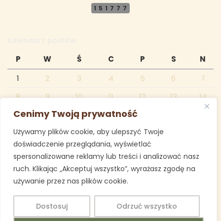
151777
Kalendarz postów
P
W
Ś
C
P
S
N
1
2
3
4
5
6
7
8
9
10
11
12
13
14
Cenimy Twoją prywatność
15
16
17
18
19
20
21
Używamy plików cookie, aby ulepszyć Twoje
22
23
24
25
26
27
28
doświadczenie przeglądania, wyświetlać
29
30
spersonalizowane reklamy lub treści i analizować nasz
ruch. Klikając „Akceptuj wszystko”, wyrażasz zgodę na
czerwiec 2026
używanie przez nas plików cookie.
« maj
lip »
Dostosuj
Odrzuć wszystko