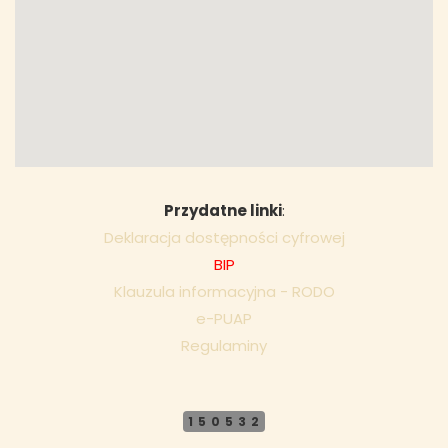
Przydatne linki
:
Deklaracja dostępności cyfrowej
BIP
Klauzula informacyjna - RODO
e-PUAP
Regulaminy
150532