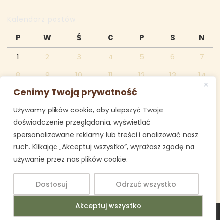
Kalendarz postów
P
W
Ś
C
P
S
N
1
2
3
4
5
6
7
8
9
10
11
12
13
14
Cenimy Twoją prywatność
15
16
17
18
19
20
21
Używamy plików cookie, aby ulepszyć Twoje
22
23
24
25
26
27
28
doświadczenie przeglądania, wyświetlać
29
30
spersonalizowane reklamy lub treści i analizować nasz
ruch. Klikając „Akceptuj wszystko”, wyrażasz zgodę na
czerwiec 2026
używanie przez nas plików cookie.
« maj
lip »
Dostosuj
Odrzuć wszystko
Akceptuj wszystko
Education WordPress Theme
Copyright 2025 Imielin SP 1