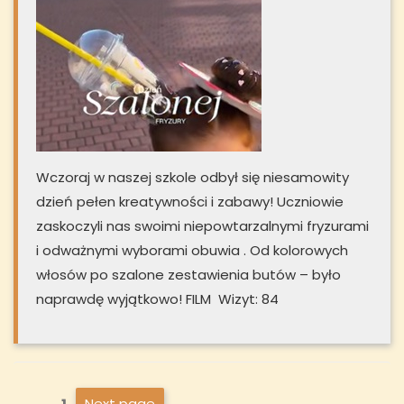
Wczoraj w naszej szkole odbył się niesamowity
dzień pełen kreatywności i zabawy! Uczniowie
zaskoczyli nas swoimi niepowtarzalnymi fryzurami
i odważnymi wyborami obuwia . Od kolorowych
włosów po szalone zestawienia butów – było
naprawdę wyjątkowo! FILM Wizyt: 84
Stronicowanie
Next page
Page
1