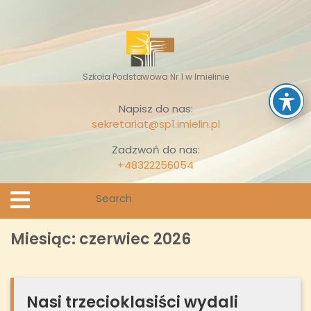
Skip
to
content
Szkoła Podstawowa Nr 1 w Imielinie
Napisz do nas:
sekretariat@sp1.imielin.pl
Zadzwoń do nas:
+48322256054
Search
Open
Menu
for:
Miesiąc:
czerwiec 2026
Nasi trzecioklasiści wydali